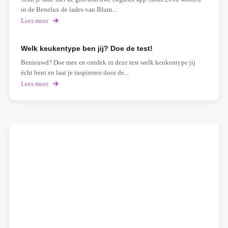
in de Benelux de lades van Blum...
Lees meer
over
Scan
je
lade
Welk keukentype ben jij? Doe de test!
en
Benieuwd? Doe mee en ontdek in deze test welk keukentype jij
ontvang
meteen
écht bent en laat je inspireren door de...
een
Lees meer
over
aanbod
Welk
op
keukentype
maat
ben
jij?
Doe
de
test!