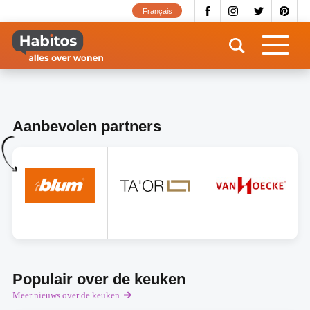
Overslaan
Français
en
naar
de
inhoud
gaan
Aanbevolen partners
Populair over de keuken
Meer nieuws over de keuken