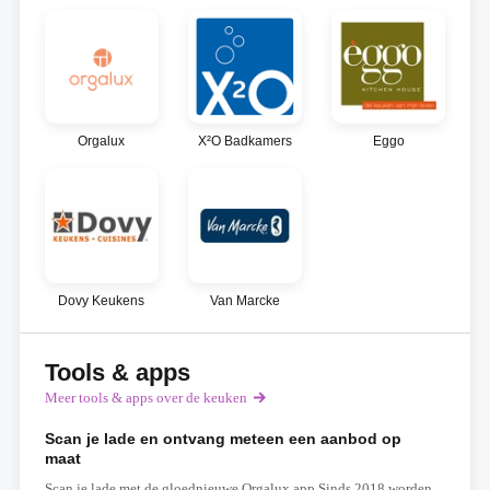
Orgalux
X²O Badkamers
Eggo
Dovy Keukens
Van Marcke
Tools & apps
Meer tools & apps over de keuken
Scan je lade en ontvang meteen een aanbod op
maat
Scan je lade met de gloednieuwe Orgalux app Sinds 2018 worden