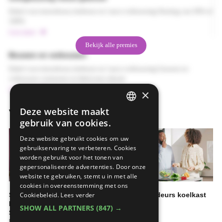
Enkel voor nieuwbouw, herbouw en 'casco-verbouwing' Korting van 50% of
100%
Lees meer
Bekijk alle premies
Bouwen en verbouwen
Enkel voor nieuwbouw, herbouw en 'casco-verbouwing' bouwen en
verbouwen contrueren en fabriceren erkend
Lees meer
×
Deze website maakt
Videos
DUTCH
gebruik van cookies.
FRENCH
Deze website gebruikt cookies om uw
gebruikservaring te verbeteren. Cookies
worden gebruikt voor het tonen van
gepersonaliseerde advertenties. Door onze
website te gebruiken, stemt u in met alle
cookies in overeenstemming met ons
Slim, stijlvol, Samsung:
RF5000A 3-deurs koelkast
Cookiebeleid.
Lees verder
Bespoke koelkast |
De keuken
SHOW ALL PARTNERS
(847) →
Samsung België
De keuken