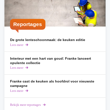
Reportages
De grote lenteschoonmaak: de keuken editie
Lees meer
over
de
keuken
editie
Interieur met een hart van goud: Franke lanceert
opulente collectie
Lees meer
over
Franke
lanceert
opulente
Franke cast de keuken als hoofdrol voor nieuwste
collectie
campagne
Lees meer
over
Franke
cast
de
Bekijk meer reportages
keuken