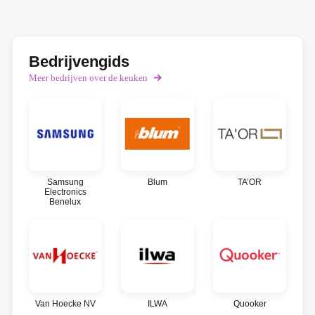
Bedrijvengids
Meer bedrijven over de keuken
Samsung
Blum
TA’OR
Electronics
Benelux
Van Hoecke NV
ILWA
Quooker