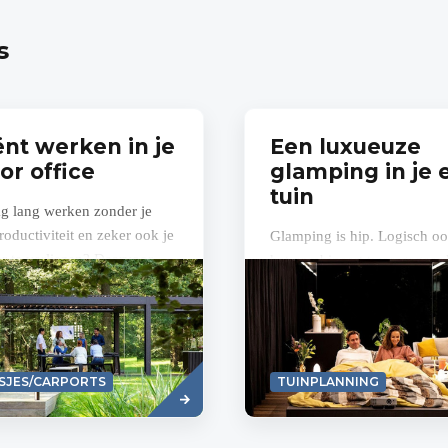
s
ënt werken in je
Een luxueuze
or office
glamping in je 
tuin
ag lang werken zonder je
roductiviteit en zeker ook je
Glamping is hip. Logisch oo
r te verliezen? Daarvoor
het combineert twee gegeer
 kantoor toch in onder een...
kwaliteiten voor je vakantie.
je in vertrouwde luxe, terwijl
tegelijk...
Read
SJES/CARPORTS
TUINPLANNING
more