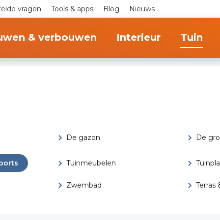
telde vragen
Tools & apps
Blog
Nieuws
uwen & verbouwen
Interieur
Tuin
De gazon
De gr
ports
Tuinmeubelen
Tuinpl
Zwembad
Terras