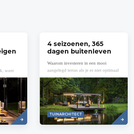
4 seizoenen, 365
eigen
dagen buitenleven
Waarom investeren in een mooi
aangelegd terras als je er niet optimaal
k, want
gebruik kan van maken? Hier ligt de
de
echte meerwaarde van een
 Je wentelt
buitenleefruimte...
 je
Read
Lees
TUINARCHITECT
more
meer