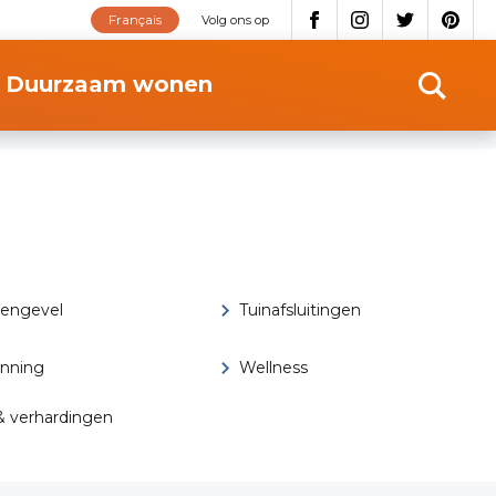
Français
Volg ons op
Duurzaam wonen
oengevel
Tuinafsluitingen
anning
Wellness
 & verhardingen