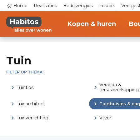
Overslaan
Top
Home
Realisaties
Bedrijvengids
Folders
Veelges
en
navigation
naar
Main
de
navigation
inhoud
Kopen & huren
Bo
gaan
Tuinhuisjes/carports
Tuin
FILTER OP THEMA:
Veranda &
Tuintips
terrasoverkapping
Tuinarchitect
Tuinhuisjes & car
Tuinverlichting
Vijver