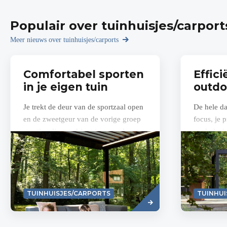
Populair over tuinhuisjes/carport
Meer nieuws over tuinhuisjes/carports
Comfortabel sporten
Effici
in je eigen tuin
outdo
Je trekt de deur van de sportzaal open
De hele d
en de zweetgeur van de vorige groep
focus, je p
sportievelingen dringt je neus al
werkplezie
binnen. Tegelijk voel je je motivatie
richt je je
en...
Read
TUINHUISJES/CARPORTS
TUINHUI
more