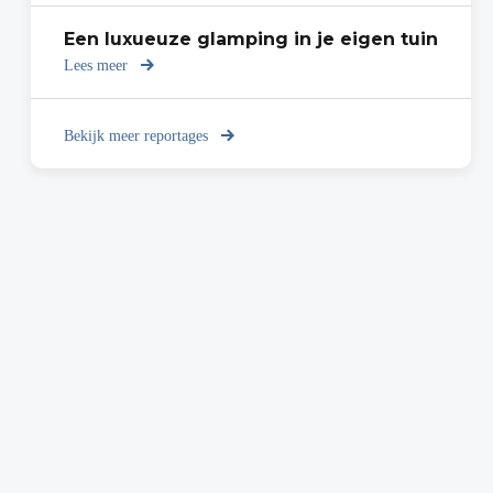
tuin
werken
in
Een luxueuze glamping in je eigen tuin
je
Lees meer
over
outdoor
Een
office
luxueuze
glamping
Bekijk meer reportages
in
je
eigen
tuin