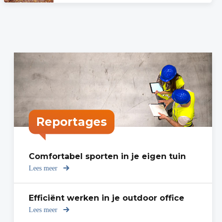
Reportages
Comfortabel sporten in je eigen tuin
Lees meer
over
Comfortabel
sporten
in
Efficiënt werken in je outdoor office
je
Lees meer
over
eigen
Efficiënt