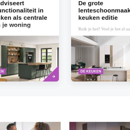
adviseert
De grote
nctionaliteit in
lenteschoonmaak
ken als centrale
keuken editie
n je woning
Ruik je het? Voel je het al
De lente die stil maar doelb
oit is de keuken het hart
land insluipt? Wanneer het e
ing. Het is de plek in huis
groen ontluikt en de eerste
amenkomen en -leven, waar
zonnestraal...
ste tijd doorbrengen. Sinds
Lees
EN
DE KEUKEN
meer