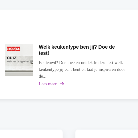
Welk keukentype ben jij? Doe de
test!
Benieuwd? Doe mee en ontdek in deze test welk
keukentype jij écht bent en laat je inspireren door
de...
Lees meer
over
Welk
keukentype
ben
jij?
Doe
de
test!