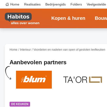
Overslaan
Top
Home
Realisaties
Bedrijvengids
Folders
Veelgestelde
en
navigation
naar
Main
de
navigation
inhoud
Kopen & huren
Bouw
gaan
Home
Interieur
Voordelen en nadelen van open of gesloten leefkeuken
Aanbevolen partners
DE KEUKEN