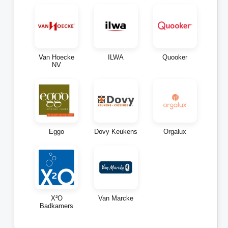
Van Hoecke
ILWA
Quooker
NV
Eggo
Dovy Keukens
Orgalux
X²O
Van Marcke
Badkamers