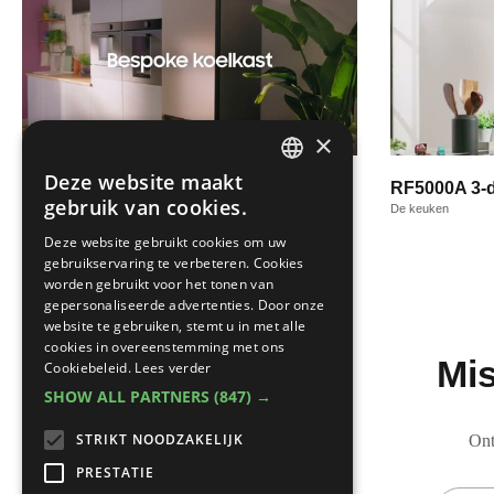
×
Deze website maakt
Slim, stijlvol, Samsung: Bespoke
RF5000A 3-d
DUTCH
gebruik van cookies.
koelkast | Samsung België
De keuken
FRENCH
De keuken
Deze website gebruikt cookies om uw
gebruikservaring te verbeteren. Cookies
worden gebruikt voor het tonen van
gepersonaliseerde advertenties. Door onze
website te gebruiken, stemt u in met alle
cookies in overeenstemming met ons
Mis
Cookiebeleid.
Lees verder
SHOW ALL PARTNERS
(847) →
STRIKT NOODZAKELIJK
Ont
PRESTATIE