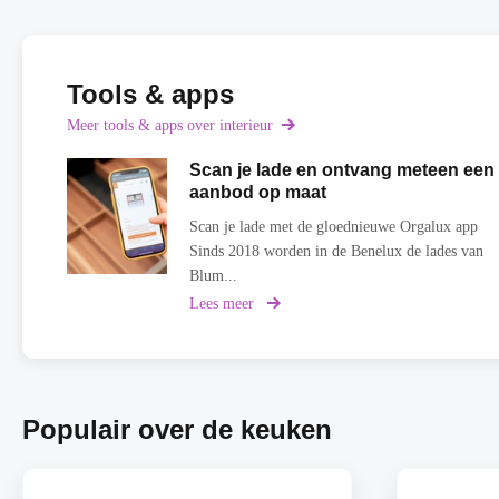
Tools & apps
Meer tools & apps over interieur
Scan je lade en ontvang meteen een
aanbod op maat
Scan je lade met de gloednieuwe Orgalux app
Sinds 2018 worden in de Benelux de lades van
Blum...
Lees meer
over
Scan
je
lade
en
ontvang
Populair over de keuken
meteen
een
aanbod
op