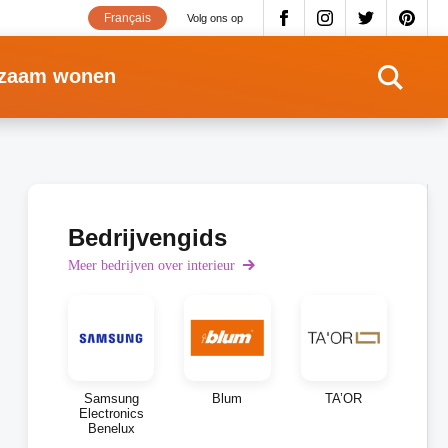
Français
Volg ons op
zaam wonen
Bedrijvengids
Meer bedrijven over interieur
Samsung
Blum
TA’OR
Electronics
Benelux