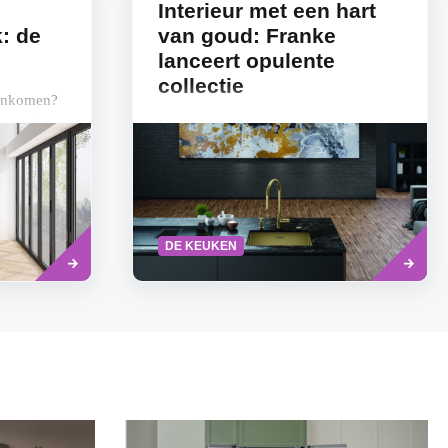
Interieur met een hart
: de
van goud: Franke
lanceert opulente
collectie
 aankomen?
ewust het
Keukenspecialist Franke stapt met
erste
grandeur zijn gouden tijdperk in, en
introduceert een gloednieuwe
collectie. De Mythos Masterpiece-
collectie omvat...
Read
Read
DE KEUKEN
more
more