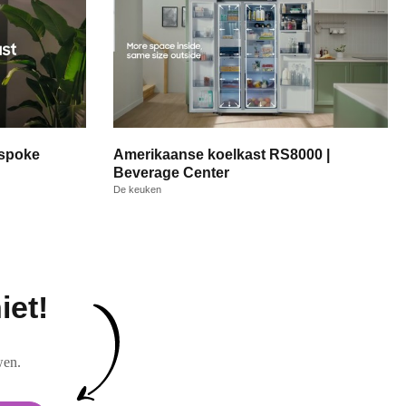
espoke
Amerikaanse koelkast RS8000 |
Beverage Center
De keuken
iet!
wen.