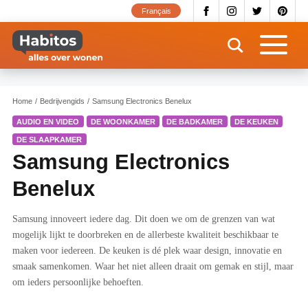
Overslaan
Français
en
naar
de
inhoud
gaan
Home
Bedrijvengids
Samsung Electronics Benelux
AUDIO EN VIDEO
DE WOONKAMER
DE BADKAMER
DE KEUKEN
DE SLAAPKAMER
Samsung Electronics
Benelux
Samsung innoveert iedere dag. Dit doen we om de grenzen van wat
mogelijk lijkt te doorbreken en de allerbeste kwaliteit beschikbaar te
maken voor iedereen. De keuken is dé plek waar design, innovatie en
smaak samenkomen. Waar het niet alleen draait om gemak en stijl, maar
om ieders persoonlijke behoeften.