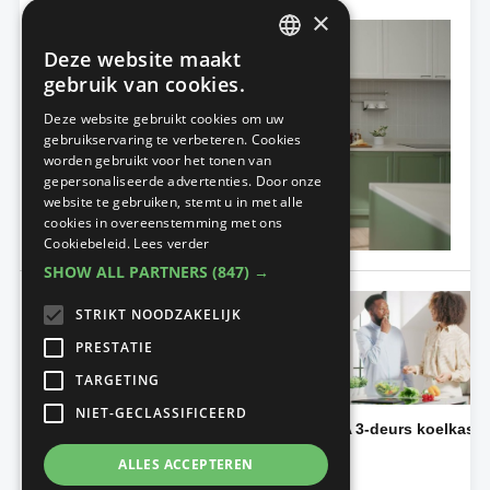
×
Deze website maakt
DUTCH
gebruik van cookies.
FRENCH
Deze website gebruikt cookies om uw
gebruikservaring te verbeteren. Cookies
worden gebruikt voor het tonen van
gepersonaliseerde advertenties. Door onze
website te gebruiken, stemt u in met alle
cookies in overeenstemming met ons
Cookiebeleid.
Lees verder
SHOW ALL PARTNERS
(847) →
STRIKT NOODZAKELIJK
PRESTATIE
TARGETING
NIET-GECLASSIFICEERD
Amerikaanse koelkast
RF5000A 3-deurs koelkast
RS8000 | Beverage Center
De keuken
ALLES ACCEPTEREN
De keuken