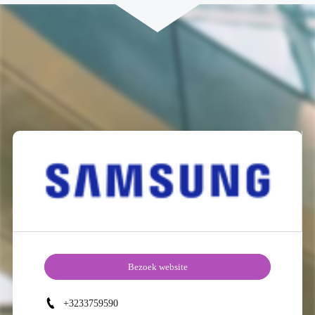
Bezoek website
+3233759590