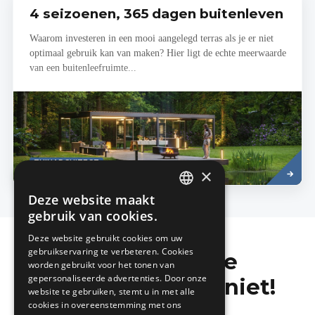
4 seizoenen, 365 dagen buitenleven
Waarom investeren in een mooi aangelegd terras als je er niet
optimaal gebruik kan van maken? Hier ligt de echte meerwaarde
van een buitenleefruimte...
Lees
TUINARCHITECT
meer
×
Deze website maakt
DUTCH
gebruik van cookies.
FRENCH
Deze website gebruikt cookies om uw
gebruikservaring te verbeteren. Cookies
Mis de laatste
worden gebruikt voor het tonen van
gepersonaliseerde advertenties. Door onze
bouwnieuwtjes niet!
website te gebruiken, stemt u in met alle
cookies in overeenstemming met ons