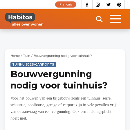
Overslaan
Français
en
naar
de
inhoud
gaan
Home
Tuin
Bouwvergunning nodig voor tuinhuis?
TUINHUISJES/CARPORTS
Bouwvergunning
nodig voor tuinhuis?
Voor het bouwen van een bijgebouw zoals een tuinhuis, serre,
schuurtje, poolhouse, garage of carport zijn in vele gevallen vrij
van de aanvraag van een vergunning. Ook een meldingsplicht
hoeft niet.