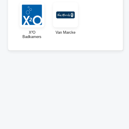
X²O
Van Marcke
Badkamers