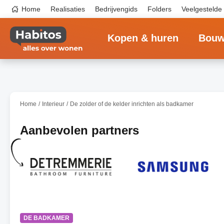
Overslaan
Top
Home
Realisaties
Bedrijvengids
Folders
Veelgestelde
en
navigation
naar
Main
de
navigation
inhoud
Kopen & huren
Bouw
gaan
Home
Interieur
De zolder of de kelder inrichten als badkamer
Aanbevolen partners
DE BADKAMER