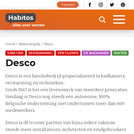
Overslaan
Français
en
naar
de
inhoud
gaan
Home
Bedrijvengids
Desco
SANITAIR
VERWARMING
VENTILEREN
DE BADKAMER
WATER
Desco
Desco is een familiebedrijf gespecialiseerd in badkamers,
verwarming en technieken.
Sinds 1947 is het een levenswerk van meerdere generaties.
Vandaag is Desco nog steeds een autonome, 100%
Belgische onderneming met ondertussen meer dan 600
medewerkers.
Desco is dé trouwe partner van bijna iedere vakman.
Steeds meer installateurs, architecten en eindgebruikers