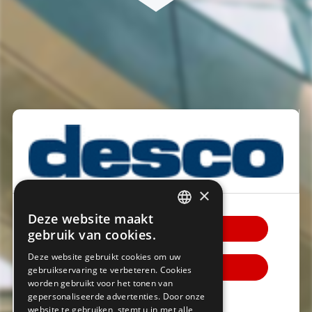
×
Deze website maakt
DUTCH
Contact DESCO
gebruik van cookies.
FRENCH
Deze website gebruikt cookies om uw
Bezoek website
gebruikservaring te verbeteren. Cookies
worden gebruikt voor het tonen van
gepersonaliseerde advertenties. Door onze
+32 033 26 33 33
website te gebruiken, stemt u in met alle