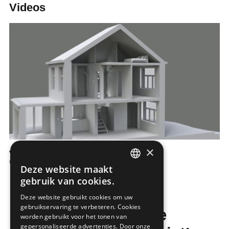
Videos
×
VELUX ACTIVE binnenklimaatbeheersing
Raamaankleding
Deze website maakt
DUTCH
gebruik van cookies.
FRENCH
Deze website gebruikt cookies om uw
gebruikservaring te verbeteren. Cookies
Mis de laatste
worden gebruikt voor het tonen van
gepersonaliseerde advertenties. Door onze