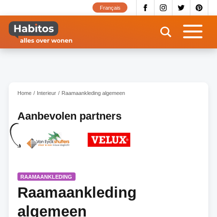
Overslaan
Français
en
naar
de
inhoud
gaan
Home
Interieur
Raamaankleding algemeen
Aanbevolen partners
RAAMAANKLEDING
Raamaankleding
algemeen