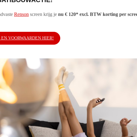
ndvaste
Renson
screen krijg je
nu € 120* excl. BTW korting per scre
 EN VOORWAARDEN HIER!