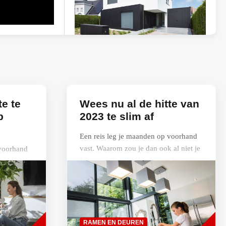
Renson Linarte gevelbekleding
Bouwwerken
te te
Wees nu al de hitte van
p
2023 te slim af
Een reis leg je maanden op voorhand
vast. Waarom zou je dan ook al niet je
 voorhand
frisse woning ‘boeken’ voor de
al niet je
komende zomer?
 de
Renson Sense slimme
 in
luchtkwaliteit meter
Ventileren
Read
Read
RAMEN EN DEUREN