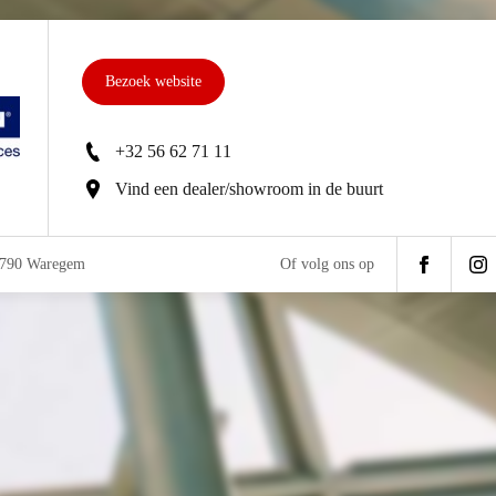
Bezoek website
+32 56 62 71 11
Vind een dealer/showroom in de buurt
 8790 Waregem
Of volg ons op