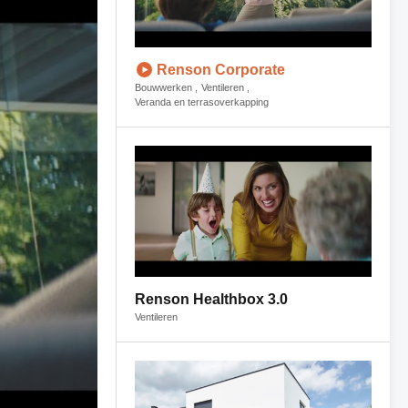
Renson Corporate
Bouwwerken
Ventileren
Veranda en terrasoverkapping
Renson Healthbox 3.0
Ventileren