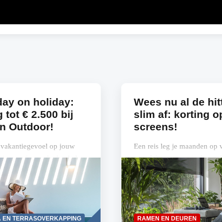
ay on holiday:
Wees nu al de hit
 tot € 2.500 bij
slim af: korting o
n Outdoor!
screens!
 vakantiegevoel op jouw
Een reis leg je maanden op
n jouw tuin, en dat het hele
vast. Waarom zou je dan ook 
? Met een Renson
frisse woning ‘boeken’ voor
kapping is het niet langer
komende zomer? Door nu al
r...
Renson...
Read
 EN TERRASOVERKAPPING
RAMEN EN DEUREN