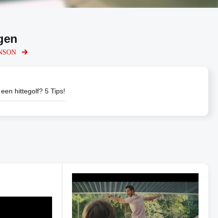
gen
RENSON
 een hittegolf? 5 Tips!