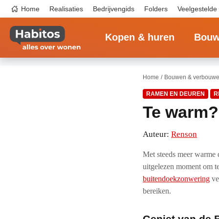
Overslaan
Top
Home
Realisaties
Bedrijvengids
Folders
Veelgestelde
en
navigation
naar
Main
de
navigation
inhoud
Kopen & huren
Bouw
gaan
Home
Bouwen & verbouw
RAMEN EN DEUREN
R
Te warm?
Auteur:
Renson
Met steeds meer warme da
uitgelezen moment om te 
buitendoekzonwering
ve
bereiken.
Geniet van de