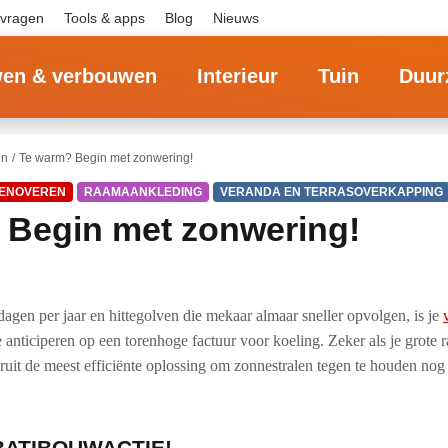
 vragen
Tools & apps
Blog
Nieuws
en & verbouwen
Interieur
Tuin
Duur
en
Te warm? Begin met zonwering!
ENOVEREN
RAAMAANKLEDING
VERANDA EN TERRASOVERKAPPING
 Begin met zonwering!
gen per jaar en hittegolven die mekaar almaar sneller opvolgen, is je
anticiperen op een torenhoge factuur voor koeling. Zeker als je grote 
ruit de meest efficiënte oplossing om zonnestralen tegen te houden nog 
 BATIBOUWACTIE!