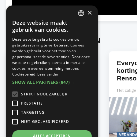
×
Deze website maakt
DUTCH
gebruik van cookies.
FRENCH
Advertorials from RENSON
Deze website gebruikt cookies om uw
gebruikservaring te verbeteren. Cookies
worden gebruikt voor het tonen van
gepersonaliseerde advertenties. Door onze
Alles voor een uniforme
Everyd
website te gebruiken, stemt u in met alle
cookies in overeenstemming met ons
oprit met eSafe
korting
Cookiebeleid.
Lees verder
Entrada- gamma
Renso
SHOW ALL PARTNERS
(847) →
Staat je nieuwe of verbouwde woning
Het zalige
STRIKT NOODZAKELIJK
(bijna) op punt? Dan denk je intussen
terras of i
PRESTATIE
vast al na over hoe je ook je tuin en
jaar door
TARGETING
oprit in dezelfde passende ‘look &...
terrasover
aftellen naa
NIET-GECLASSIFICEERD
Read
TUINPLANNING
VERANDA
ALLES ACCEPTEREN