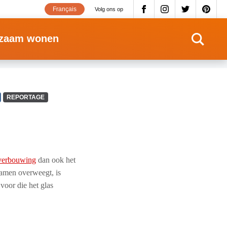
Français
Volg ons op
zaam wonen
REPORTAGE
verbouwing
dan ook het
ramen overweegt, is
voor die het glas