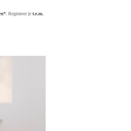
en*
. Registreer je
t.e.m.