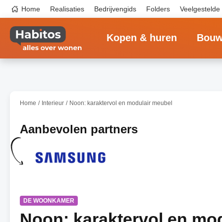
Overslaan
Top
Home
Realisaties
Bedrijvengids
Folders
Veelgestelde
en
navigation
naar
Main
de
navigation
inhoud
Kopen & huren
Bouw
gaan
Home
Interieur
Noon: karaktervol en modulair meubel
Aanbevolen partners
DE WOONKAMER
Noon: karaktervol en mo