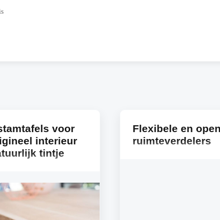
is
tamtafels voor
Flexibele en ope
igineel interieur
ruimteverdelers
uurlijk tintje