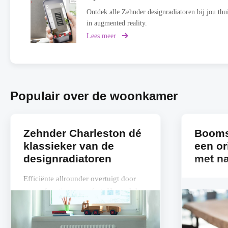
Ontdek alle Zehnder designradiatoren bij jou thu
in augmented reality.
Lees meer
over
My
Zehnder
3D
Populair over de woonkamer
Zehnder Charleston dé
Booms
klassieker van de
een or
designradiatoren
met nat
Efficiënte allrounder overtuigt door
vorm, functie en comfort. Hoewel de
tijd van de klassiek geribbelde
radiatoren voorbij lijkt, blijft de
Zehnder...