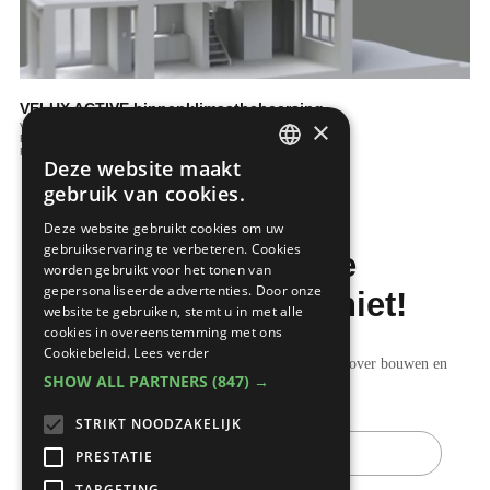
VELUX ACTIVE binnenklimaatbeheersing
×
Ventileren
Binnenafwerking
Raamaankleding
Deze website maakt
DUTCH
gebruik van cookies.
FRENCH
Deze website gebruikt cookies om uw
gebruikservaring te verbeteren. Cookies
Mis de laatste
worden gebruikt voor het tonen van
gepersonaliseerde advertenties. Door onze
bouwnieuwtjes niet!
website te gebruiken, stemt u in met alle
cookies in overeenstemming met ons
Cookiebeleid.
Lees verder
Ontvang onze wekelijkse updates vol nuttige tips over bouwen en
SHOW ALL PARTNERS
(847) →
verbouwen.
STRIKT NOODZAKELIJK
E-
mail
PRESTATIE
TARGETING