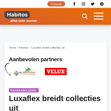
Overslaan
Français
en
naar
de
inhoud
gaan
Home
Interieur
Luxaflex breidt collecties uit
Aanbevolen partners
RAAMAANKLEDING
Luxaflex breidt collecties
uit