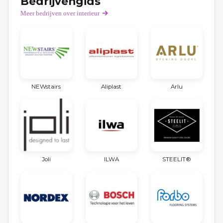
Bedrijvengids
Meer bedrijven over interieur
NEWstairs
Aliplast
Arlu
Joli
ILWA
STEELIT®