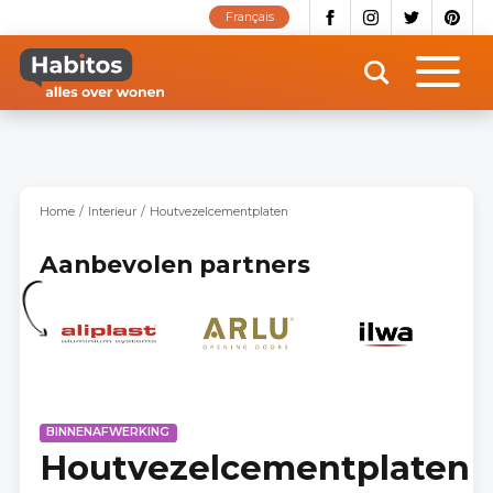
Overslaan
Français
en
naar
de
inhoud
gaan
Home
Interieur
Houtvezelcementplaten
Aanbevolen partners
BINNENAFWERKING
Houtvezelcementplaten