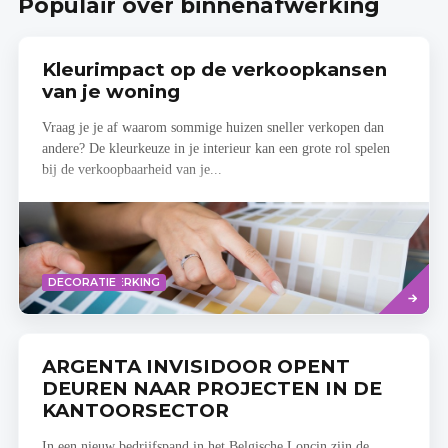
Populair over binnenafwerking
Kleurimpact op de verkoopkansen
van je woning
Vraag je je af waarom sommige huizen sneller verkopen dan
andere? De kleurkeuze in je interieur kan een grote rol spelen
bij de verkoopbaarheid van je...
Read
VERF EN BEHANG
BINNENAFWERKING
DECORATIE
more
ARGENTA INVISIDOOR OPENT
DEUREN NAAR PROJECTEN IN DE
KANTOORSECTOR
In een nieuw bedrijfspand in het Belgische Loncin zijn de