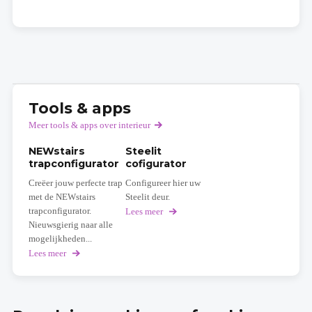
Tools & apps
Meer tools & apps over interieur
NEWstairs
Steelit
trapconfigurator
cofigurator
Creëer jouw perfecte trap
Configureer hier uw
met de NEWstairs
Steelit deur.
trapconfigurator.
Lees meer
over
Steelit
Nieuwsgierig naar alle
cofigurator
mogelijkheden...
Lees meer
over
NEWstairs
trapconfigurator