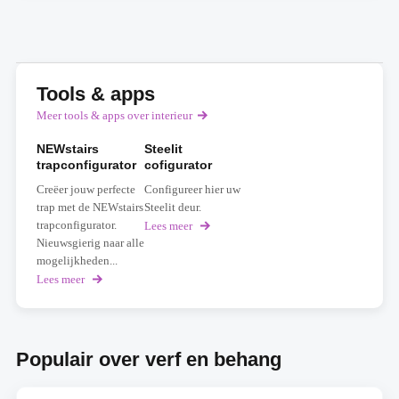
Tools & apps
Meer tools & apps over interieur
NEWstairs
Steelit
trapconfigurator
cofigurator
Creëer jouw perfecte
Configureer hier uw
trap met de NEWstairs
Steelit deur.
trapconfigurator.
Lees meer
over
Steelit
Nieuwsgierig naar alle
cofigurator
mogelijkheden...
Lees meer
over
NEWstairs
trapconfigurator
Populair over verf en behang