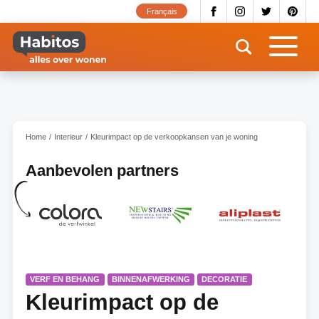
Overslaan
Français
en
naar
de
inhoud
gaan
Home
Interieur
Kleurimpact op de verkoopkansen van je woning
Aanbevolen partners
VERF EN BEHANG
BINNENAFWERKING
DECORATIE
Kleurimpact op de