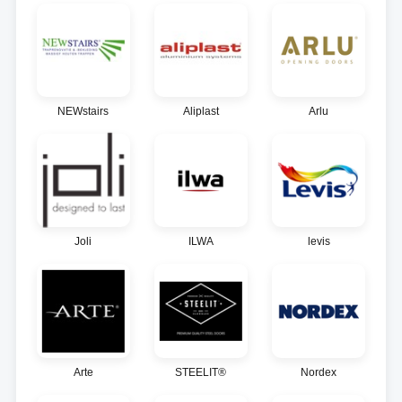
NEWstairs
Aliplast
Arlu
Joli
ILWA
levis
Arte
STEELIT®
Nordex