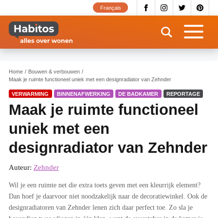
Overslaan
Français
en
naar
de
inhoud
gaan
Home
Bouwen & verbouwen
Maak je ruimte functioneel uniek met een designradiator van Zehnder
VERWARMING
BINNENAFWERKING
DE BADKAMER
REPORTAGE
Maak je ruimte functioneel
uniek met een
designradiator van Zehnder
Auteur:
Zehnder
Wil je een ruimte net die extra toets geven met een kleurrijk element?
Dan hoef je daarvoor niet noodzakelijk naar de decoratiewinkel. Ook de
designradiatoren van Zehnder lenen zich daar perfect toe. Zo sla je