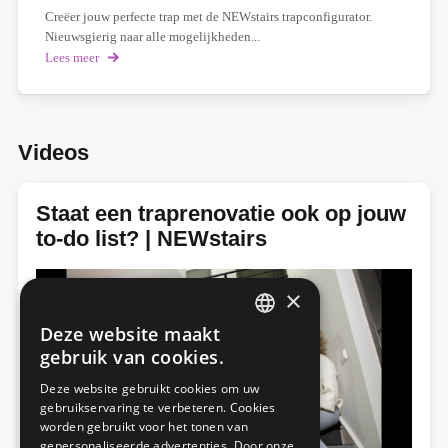
Creëer jouw perfecte trap met de NEWstairs trapconfigurator.
Nieuwsgierig naar alle mogelijkheden...
Lees meer
over
NEWstairs
trapconfigurator
Videos
Staat een traprenovatie ook op jouw
to-do list? | NEWstairs
×
Deze website maakt
DUTCH
gebruik van cookies.
FRENCH
Deze website gebruikt cookies om uw
gebruikservaring te verbeteren. Cookies
worden gebruikt voor het tonen van
gepersonaliseerde advertenties. Door onze