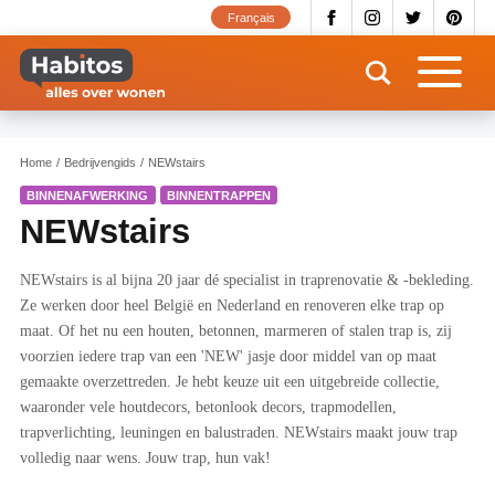
Overslaan
Français
en
naar
de
inhoud
gaan
Home
Bedrijvengids
NEWstairs
BINNENAFWERKING
BINNENTRAPPEN
NEWstairs
NEWstairs is al bijna 20 jaar dé specialist in traprenovatie & -bekleding.
Ze werken door heel België en Nederland en renoveren elke trap op
maat. Of het nu een houten, betonnen, marmeren of stalen trap is, zij
voorzien iedere trap van een 'NEW' jasje door middel van op maat
gemaakte overzettreden. Je hebt keuze uit een uitgebreide collectie,
waaronder vele houtdecors, betonlook decors, trapmodellen,
trapverlichting, leuningen en balustraden. NEWstairs maakt jouw trap
volledig naar wens. Jouw trap, hun vak!