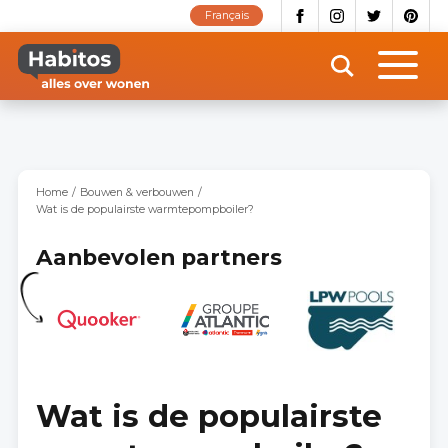
Overslaan
Français
en
naar
de
inhoud
gaan
Home
Bouwen & verbouwen
Wat is de populairste warmtepompboiler?
Aanbevolen partners
Wat is de populairste