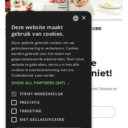
×
Deze website maakt
Alcoholvrije cocktail met de Quooker CUBE
DUTCH
gebruik van cookies.
De keuken
FRENCH
Deze website gebruikt cookies om uw
gebruikservaring te verbeteren. Cookies
worden gebruikt voor het tonen van
gepersonaliseerde advertenties. Door onze
Mis de laatste
website te gebruiken, stemt u in met alle
cookies in overeenstemming met ons
bouwnieuwtjes niet!
Cookiebeleid.
Lees verder
SHOW ALL PARTNERS
(847) →
Ontvang onze wekelijkse updates vol nuttige tips over bouwen en
STRIKT NOODZAKELIJK
verbouwen.
PRESTATIE
E-
TARGETING
mail
NIET-GECLASSIFICEERD