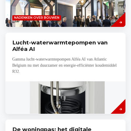
Lees
NADENKEN OVER BOUWEN
meer
Lucht-waterwarmtepompen van
Alféa AI
Gamma lucht-waterwarmtepompen Alféa AI van Atlantic
Belgium nu met duurzamer en energie-efficiënter koudemiddel
R32.
Read
more
De woningpas: het digitale