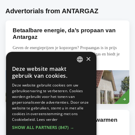
Advertorials from ANTARGAZ
Betaalbare energie, da’s propaan van
Antargaz
Geven de energieprijzen je kopzorgen? Propaangas is in prijs
relatief stabiel gebleven in vergelijking met aardgas en biedt je
×
hetzelfde comfort...
Deze website maakt
DUTCH
gebruik van cookies.
FRENCH
Deze website gebruikt cookies om uw
gebruikservaring te verbeteren. Cookies
Read
ENERGIE
worden gebruikt voor het tonen van
more
gepersonaliseerde advertenties. Door onze
website te gebruiken, stemt u in met alle
cookies in overeenstemming met ons
Economisch en duurzaam verwarmen
Cookiebeleid.
Lees verder
met gas
SHOW ALL PARTNERS
(847) →