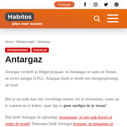
Overslaan
Français
en
naar
de
inhoud
gaan
Home
Bedrijvengids
Antargaz
VERWARMING
ENERGIE
Antargaz
Antargaz verdeelt in België propaan- en butaangas in tanks en flessen,
en levert autogas (LPG). Antargaz biedt je steeds een energieoplossing
op maat.
Ben je op zoek naar een voordelige manier om te verwarmen, water op
te warmen en te koken, maar ligt er
geen aardgas in je straat
?
Dan heeft Antargaz de oplossing:
propaangas, in een tank boven of
onder de grond
! Daarnaast biedt Antargaz
propaan- en butaangas in