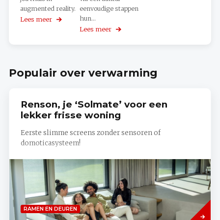
augmented reality.
eenvoudige stappen
hun...
Lees meer
over
My
Lees meer
over
Zehnder
KNX
3D
Smart
Home
Planner
Populair over verwarming
Renson, je ‘Solmate’ voor een
lekker frisse woning
Eerste slimme screens zonder sensoren of
domoticasysteem!
Lees
RAMEN EN DEUREN
meer