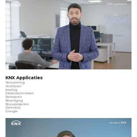
KNX Applicaties
Verwarming
Ventileren
Koeling
Elektrotechnieken
Renoveren
Beveiliging
Bouwprojecten
Domotica
Energie