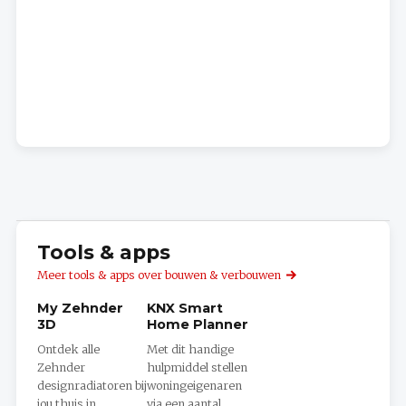
Tools & apps
Meer tools & apps over bouwen & verbouwen
My Zehnder
KNX Smart
3D
Home Planner
Ontdek alle
Met dit handige
Zehnder
hulpmiddel stellen
designradiatoren bij
woningeigenaren
jou thuis in
via een aantal