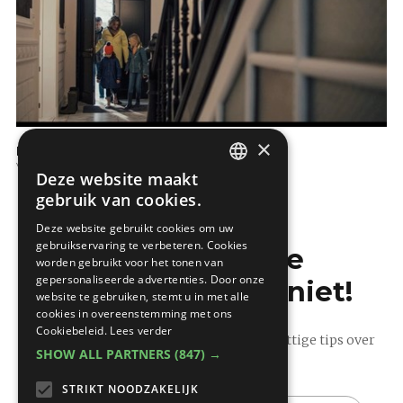
×
KNX voor uw woning
Verlichting
Deze website maakt
DUTCH
gebruik van cookies.
FRENCH
Deze website gebruikt cookies om uw
gebruikservaring te verbeteren. Cookies
Mis de laatste
worden gebruikt voor het tonen van
gepersonaliseerde advertenties. Door onze
bouwnieuwtjes niet!
website te gebruiken, stemt u in met alle
cookies in overeenstemming met ons
Cookiebeleid.
Lees verder
Ontvang onze wekelijkse updates vol nuttige tips over
SHOW ALL PARTNERS
(847) →
bouwen en verbouwen.
STRIKT NOODZAKELIJK
E-