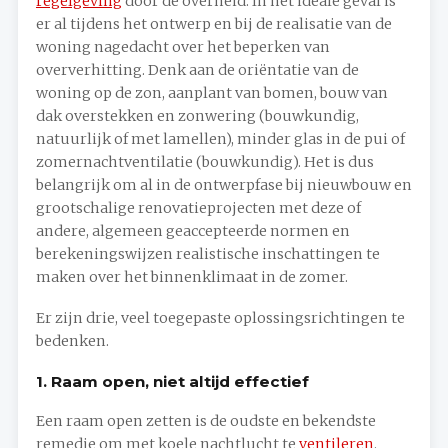
regelgeving
door de overheid. In het ideale geval is
er al tijdens het ontwerp en bij de realisatie van de
woning nagedacht over het beperken van
oververhitting. Denk aan de oriëntatie van de
woning op de zon, aanplant van bomen, bouw van
dak overstekken en zonwering (bouwkundig,
natuurlijk of met lamellen), minder glas in de pui of
zomernachtventilatie (bouwkundig). Het is dus
belangrijk om al in de ontwerpfase bij nieuwbouw en
grootschalige renovatieprojecten met deze of
andere, algemeen geaccepteerde normen en
berekeningswijzen realistische inschattingen te
maken over het binnenklimaat in de zomer.
Er zijn drie, veel toegepaste oplossingsrichtingen te
bedenken.
1. Raam open, niet altijd effectief
Een raam open zetten is de oudste en bekendste
remedie om met koele nachtlucht te
ventileren
.