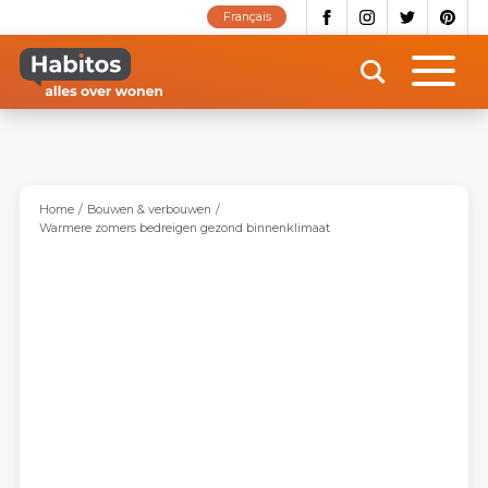
Overslaan
Français
en
naar
de
inhoud
gaan
Home
Bouwen & verbouwen
Warmere zomers bedreigen gezond binnenklimaat