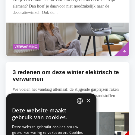
element? Dan hoef je daarvoor niet noodzakelijk naar de
decoratiewinkel. Ook de...
Read
VERWARMING
more
3 redenen om deze winter elektrisch te
verwarmen
We voelen het vandaag allemaal: de stijgende gasprijzen raken
ieders portemonnee en de overstap van fossiele brandstoffen
×
naar groene...
Deze website maakt
DUTCH
gebruik van cookies.
FRENCH
Deze website gebruikt cookies om uw
gebruikservaring te verbeteren. Cookies
Read