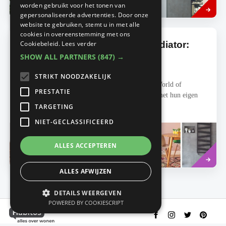
VERWARMING
worden gebruikt voor het tonen van
more
gepersonaliseerde advertenties. Door onze
website te gebruiken, stemt u in met alle
cookies in overeenstemming met ons
Kleur in je interieur met een radiator:
Cookiebeleid.
Lees verder
ontdek het nieuwe Zehnder
SHOW ALL PARTNERS
(847) →
kleurenpalet
STRIKT NOODZAKELIJK
Ontdek de gloednieuwe Zehnder kleurenkaart ‘World of
PRESTATIE
Colours’. Vijf verschillende kleurwerelden, elk met hun eigen
karakter en bijpassende kleuren...
TARGETING
NIET-GECLASSIFICEERD
ALLES ACCEPTEREN
Read
INTERIEURARCHITECT
more
ALLES AFWIJZEN
DETAILS WEERGEVEN
POWERED BY COOKIESCRIPT