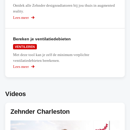
Ontdek alle Zehnder designradiatoren bij jou thuis in augmented
reality.
Lees meer
over
My
Zehnder
3D
Bereken je ventilatiedebieten
VENTILEREN
Met deze tool kan je zelf de minimum verplichte
ventilatiedebieten berekenen.
Lees meer
over
Bereken
je
ventilatiedebieten
Videos
Zehnder Charleston