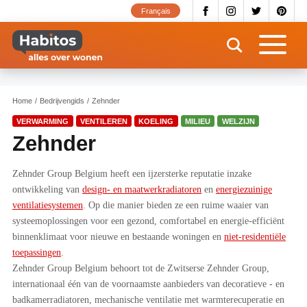
Overslaan
Français
en
naar
de
inhoud
gaan
Home
Bedrijvengids
Zehnder
VERWARMING
VENTILEREN
KOELING
MILIEU
WELZIJN
Zehnder
Zehnder Group Belgium heeft een ijzersterke reputatie inzake
ontwikkeling van
design- en maatwerkradiatoren
en
energiezuinige
ventilatiesystemen
. Op die manier bieden ze een ruime waaier van
systeemoplossingen voor een gezond, comfortabel en energie-efficiënt
binnenklimaat voor nieuwe en bestaande woningen en
niet-residentiële
toepassingen
.
Zehnder Group Belgium behoort tot de Zwitserse Zehnder Group,
internationaal één van de voornaamste aanbieders van decoratieve - en
badkamerradiatoren, mechanische ventilatie met warmterecuperatie en