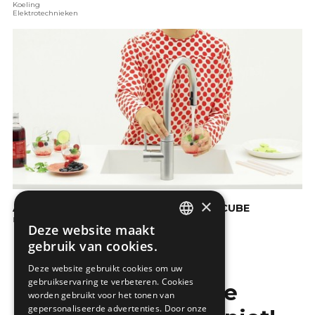
Koeling
Elektrotechnieken
×
Alcoholvrije cocktail met de Quooker CUBE
De keuken
Deze website maakt
DUTCH
gebruik van cookies.
FRENCH
Deze website gebruikt cookies om uw
gebruikservaring te verbeteren. Cookies
Mis de laatste
worden gebruikt voor het tonen van
gepersonaliseerde advertenties. Door onze