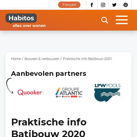
Overslaan
Français
en
naar
de
inhoud
gaan
Home
Bouwen & verbouwen
Praktische info Batibouw 2020
Aanbevolen partners
Praktische info
Batibouw 2020