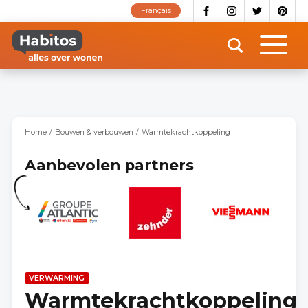
Overslaan
Français
en
naar
de
inhoud
gaan
Home
Bouwen & verbouwen
Warmtekrachtkoppeling
Aanbevolen partners
VERWARMING
Warmtekrachtkoppeling