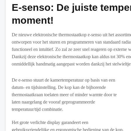
E-senso: De juiste temper
moment!
De nieuwe elektronische thermostaatkop e-senso uit het assort
ontworpen voor het sturen en programmeren van standaard radiat
functioneel en intuïtief. Zo zal ze zeer snel reageren op extern
Dankzij deze elektronische thermostaatkop kan aldus tot 30% e
onmiddellijk handmatig aangepast worden dankzij het stelwieltje
De e-senso stuurt de kamertemperatuur op basis van een
datum- en tijdsinstelling. De kop kan de bijhorende
thermostaatkraan toelaten meer of minder warmte door te
laten naargelang de vooraf geprogrammeerde
temperatuur/tijd combinatie.
Het grote verlichte display garandeert een
gebruiksvriendelijke en ergonomische bediening van de kop.