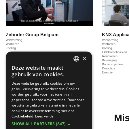
Zehnder Group Belgium
KNX Applica
Verwarming
Verwarming
Ventileren
Ventileren
Koeling
Koeling
Elektrotechnieken
×
Renoveren
Beveiliging
Bouwprojecten
Deze website maakt
Domotica
DUTCH
Energie
gebruik van cookies.
FRENCH
Deze website gebruikt cookies om uw
gebruikservaring te verbeteren. Cookies
worden gebruikt voor het tonen van
gepersonaliseerde advertenties. Door onze
website te gebruiken, stemt u in met alle
cookies in overeenstemming met ons
Mis
Cookiebeleid.
Lees verder
SHOW ALL PARTNERS
(847) →