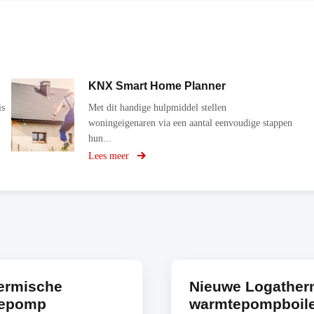
KNX Smart Home Planner
is
Met dit handige hulpmiddel stellen
woningeigenaren via een aantal eenvoudige stappen
hun...
Lees meer
over
KNX
Smart
Home
Planner
ermische
Nieuwe Logathe
epomp
warmtepompboil