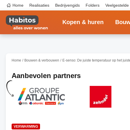
Overslaan
Top
Home
Realisaties
Bedrijvengids
Folders
Veelgestelde
en
navigation
naar
Main
de
navigation
inhoud
Kopen & huren
Bouw
gaan
Home
Bouwen & verbouwen
E-senso: De juiste temperatuur op het juis
Aanbevolen partners
VERWARMING