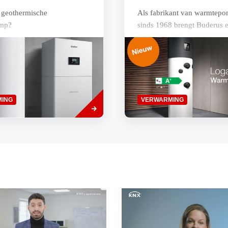
n geothermische
Als fabrikant van warmtep
mp?
sinds 1968 brengt Buderus 
versie van zijn sanitaire w
op de Belgische markt: De 
WPT.
Read
ING
VERWARMING
more