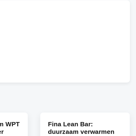
rm WPT
Fina Lean Bar:
er
duurzaam verwarmen