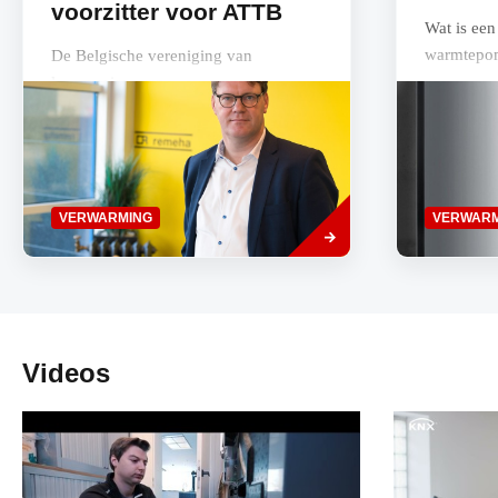
voorzitter voor ATTB
Wat is ee
warmtepo
De Belgische vereniging van
leveranciers van
verwarmingsmateriaal, ATTB, heeft
sinds 28 april 2023 een nieuwe raad
van bestuur en een nieuwe...
Lees
VERWARMING
VERWARM
meer
Videos