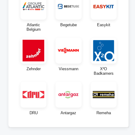
Atlantic
Begetube
Easykit
Belgium
Zehnder
Viessmann
X²O
Badkamers
DRU
Antargaz
Remeha