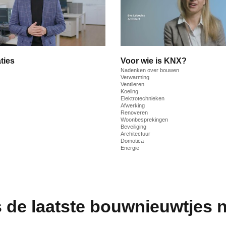
ties
Voor wie is KNX?
Nadenken over bouwen
Verwarming
Ventileren
Koeling
Elektrotechnieken
Afwerking
Renoveren
Woonbesprekingen
Beveiliging
Architectuur
Domotica
Energie
 de laatste bouwnieuwtjes n