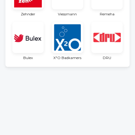
Zehnder
Viessmann
Remeha
Bulex
X²O Badkamers
DRU