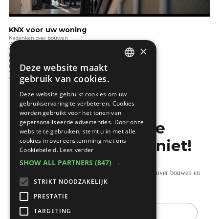
KNX voor uw woning
Nadenken over bouwen
Verwarming
×
Ventileren
Koeling
Elektrotechnieken
Deze website maakt
Renoveren
DUTCH
Verlichting
gebruik van cookies.
Audio en video
FRENCH
Deze website gebruikt cookies om uw
gebruikservaring te verbeteren. Cookies
worden gebruikt voor het tonen van
gepersonaliseerde advertenties. Door onze
Mis de laatste
website te gebruiken, stemt u in met alle
cookies in overeenstemming met ons
bouwnieuwtjes niet!
Cookiebeleid.
Lees verder
SHOW ALL PARTNERS
(847) →
Ontvang onze wekelijkse updates vol nuttige tips over bouwen en
STRIKT NOODZAKELIJK
verbouwen.
PRESTATIE
E-
TARGETING
mail