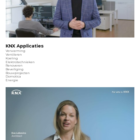
KNX Applicaties
Verwarming
Ventileren
Koeling
Elektrotechnieken
Renoveren
Beveiliging
Bouwprojecten
Domotica
Energie