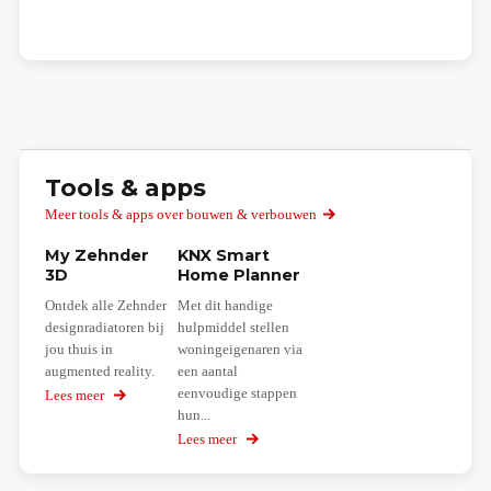
Tools & apps
Meer tools & apps over bouwen & verbouwen
My Zehnder
KNX Smart
3D
Home Planner
Ontdek alle Zehnder
Met dit handige
designradiatoren bij
hulpmiddel stellen
jou thuis in
woningeigenaren via
augmented reality.
een aantal
eenvoudige stappen
Lees meer
over
My
hun...
Zehnder
Lees meer
over
3D
KNX
Smart