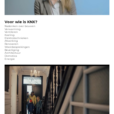
Voor wie is KNX?
Nadenken over bouwen
Verwarming
Ventileren
Koeling
Elektrotechnieken
Afwerking
Renoveren
Woonbesprekingen
Beveiliging
Architectuur
Domotica
Energie