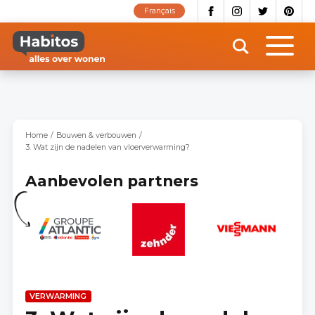
Overslaan
Français
en
naar
de
inhoud
gaan
Home
Bouwen & verbouwen
3. Wat zijn de nadelen van vloerverwarming?
Aanbevolen partners
VERWARMING