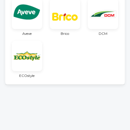
Aveve
Brico
DCM
ECOstyle