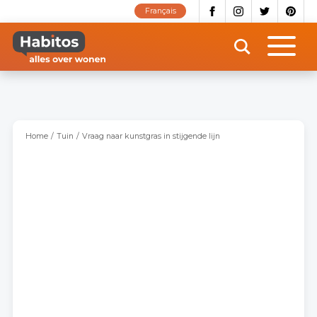
Overslaan
Français
en
naar
de
inhoud
gaan
Home
Tuin
Vraag naar kunstgras in stijgende lijn