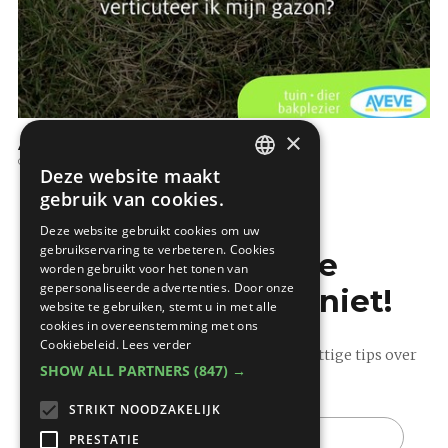
×
Aveve: Gazon verticuteren
Gazon
Deze website maakt
DUTCH
gebruik van cookies.
FRENCH
Deze website gebruikt cookies om uw
gebruikservaring te verbeteren. Cookies
Mis de laatste
worden gebruikt voor het tonen van
gepersonaliseerde advertenties. Door onze
bouwnieuwtjes niet!
website te gebruiken, stemt u in met alle
cookies in overeenstemming met ons
Cookiebeleid.
Lees verder
Ontvang onze wekelijkse updates vol nuttige tips over
SHOW ALL PARTNERS
(847) →
bouwen en verbouwen.
STRIKT NOODZAKELIJK
E-
mail
PRESTATIE