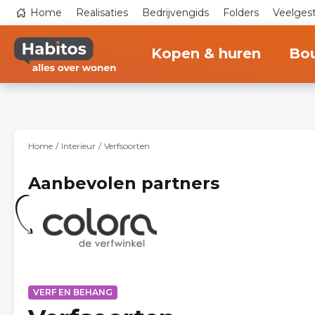
Overslaan
Top
Home
Realisaties
Bedrijvengids
Folders
Veelges
en
navigation
naar
Main
de
navigation
inhoud
Kopen & huren
Bo
gaan
Home
Interieur
Verfsoorten
Aanbevolen partners
VERF EN BEHANG