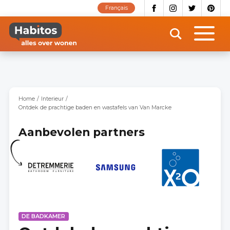
Overslaan
Français
en
naar
de
inhoud
gaan
Home
Interieur
Ontdek de prachtige baden en wastafels van Van Marcke
Aanbevolen partners
DE BADKAMER