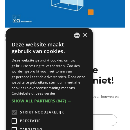
×
Hoe kies ik een inloopdouche?
De badkamer
Deze website maakt
DUTCH
gebruik van cookies.
FRENCH
Deze website gebruikt cookies om uw
gebruikservaring te verbeteren. Cookies
Mis de laatste
worden gebruikt voor het tonen van
gepersonaliseerde advertenties. Door onze
bouwnieuwtjes niet!
website te gebruiken, stemt u in met alle
cookies in overeenstemming met ons
Cookiebeleid.
Lees verder
Ontvang onze wekelijkse updates vol nuttige tips over bouwen en
SHOW ALL PARTNERS
(847) →
verbouwen.
STRIKT NOODZAKELIJK
E-
mail
PRESTATIE
TARGETING