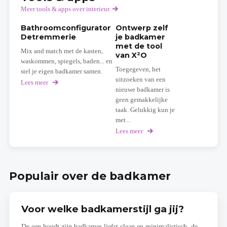
Meer tools & apps over interieur
Bathroomconfigurator
Ontwerp zelf
Detremmerie
je badkamer
met de tool
Mix and match met de kasten,
van X²O
waskommen, spiegels, baden... en
Toegegeven, het
stel je eigen badkamer samen.
uitzoeken van een
Lees meer
over
nieuwe badkamer is
Bathroomconfigurator
Detremmerie
geen gemakkelijke
taak. Gelukkig kun je
met...
Lees meer
over
Ontwerp
zelf
je
badkamer
Populair over de badkamer
met
de
tool
van
Voor welke badkamerstijl ga jij?
X²O
De een houdt zijn badkamer liefst clean en minimalistisch, de