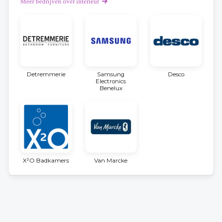
Meer bedrijven over interieur
Detremmerie
Samsung
Desco
Electronics
Benelux
X²O Badkamers
Van Marcke