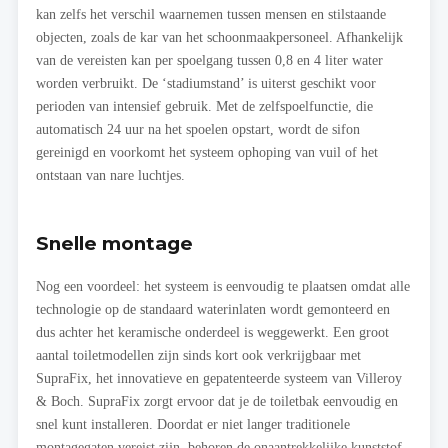
kan zelfs het verschil waarnemen tussen mensen en stilstaande
objecten, zoals de kar van het schoonmaakpersoneel. Afhankelijk
van de vereisten kan per spoelgang tussen 0,8 en 4 liter water
worden verbruikt. De ‘stadiumstand’ is uiterst geschikt voor
perioden van intensief gebruik. Met de zelfspoelfunctie, die
automatisch 24 uur na het spoelen opstart, wordt de sifon
gereinigd en voorkomt het systeem ophoping van vuil of het
ontstaan van nare luchtjes.
Snelle montage
Nog een voordeel: het systeem is eenvoudig te plaatsen omdat alle
technologie op de standaard waterinlaten wordt gemonteerd en
dus achter het keramische onderdeel is weggewerkt. Een groot
aantal toiletmodellen zijn sinds kort ook verkrijgbaar met
SupraFix, het innovatieve en gepatenteerde systeem van Villeroy
& Boch. SupraFix zorgt ervoor dat je de toiletbak eenvoudig en
snel kunt installeren. Doordat er niet langer traditionele
montagegaten vereist zijn, behoren de onaantrekkelijke kunststof