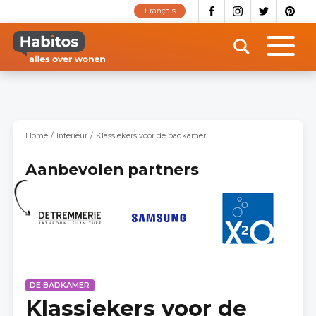
Overslaan
Français
en
naar
de
inhoud
gaan
Home
Interieur
Klassiekers voor de badkamer
Aanbevolen partners
DE BADKAMER
Klassiekers voor de