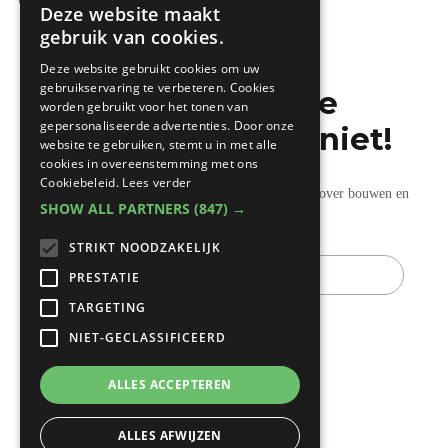
Deze website maakt
DUTCH
gebruik van cookies.
FRENCH
Deze website gebruikt cookies om uw
gebruikservaring te verbeteren. Cookies
Mis de laatste
worden gebruikt voor het tonen van
gepersonaliseerde advertenties. Door onze
bouwnieuwtjes niet!
website te gebruiken, stemt u in met alle
cookies in overeenstemming met ons
Cookiebeleid.
Lees verder
Ontvang onze wekelijkse updates vol nuttige tips over bouwen en
SHOW ALL PARTNERS
(847) →
verbouwen.
STRIKT NOODZAKELIJK
E-
mail
PRESTATIE
TARGETING
NIET-GECLASSIFICEERD
ALLES ACCEPTEREN
ALLES AFWIJZEN