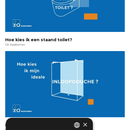
Hoe kies ik een staand toilet?
De badkamer
×
Hoe kies ik een inloopdouche?
De badkamer