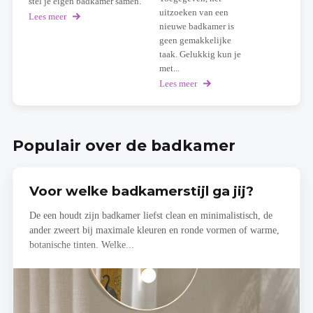
stel je eigen badkamer samen.
uitzoeken van een
Lees meer
over
nieuwe badkamer is
Bathroomconfigurator
Detremmerie
geen gemakkelijke
taak. Gelukkig kun je
met...
Lees meer
over
Ontwerp
zelf
je
badkamer
Populair over de badkamer
met
de
tool
van
Voor welke badkamerstijl ga jij?
X²O
De een houdt zijn badkamer liefst clean en minimalistisch, de
ander zweert bij maximale kleuren en ronde vormen of warme,
botanische tinten. Welke...