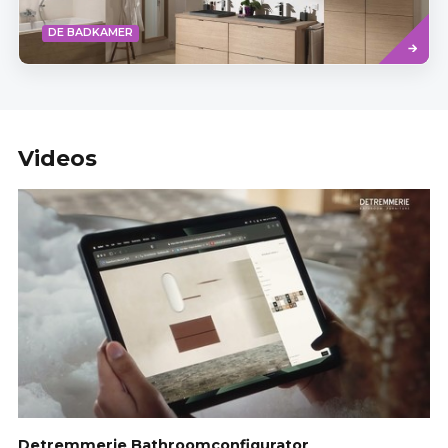
Read
DE BADKAMER
more
Videos
Detremmerie Bathroomconfigurator