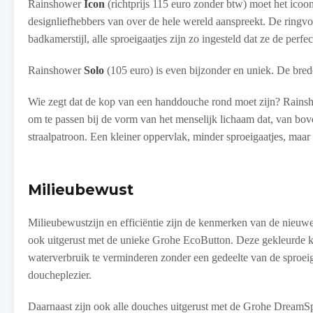
Rainshower
Icon
(richtprijs 115 euro zonder btw) moet het ico
designliefhebbers van over de hele wereld aanspreekt. De ringv
badkamerstijl, alle sproeigaatjes zijn zo ingesteld dat ze de per
Rainshower
Solo
(105 euro) is even bijzonder en uniek. De bre
Wie zegt dat de kop van een handdouche rond moet zijn? Rain
om te passen bij de vorm van het menselijk lichaam dat, van bove
straalpatroon. Een kleiner oppervlak, minder sproeigaatjes, maar
Milieubewust
Milieubewustzijn en efficiëntie zijn de kenmerken van de nieuw
ook uitgerust met de unieke Grohe EcoButton. Deze gekleurde 
waterverbruik te verminderen zonder een gedeelte van de sproeiga
doucheplezier.
Daarnaast zijn ook alle douches uitgerust met de Grohe DreamSpr