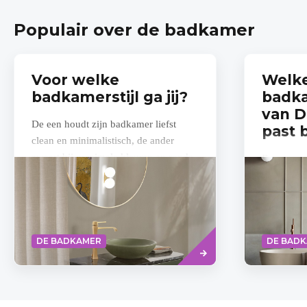
Populair over de badkamer
Voor welke
Welk
badkamerstijl ga jij?
badka
van 
De een houdt zijn badkamer liefst
past b
clean en minimalistisch, de ander
zweert bij maximale kleuren en ronde
Een gevoe
vormen of warme, botanische tinten.
badkamer 
Welke...
Detremmer
rollen de
band. Ze 
Read
DE BADKAMER
DE BAD
more