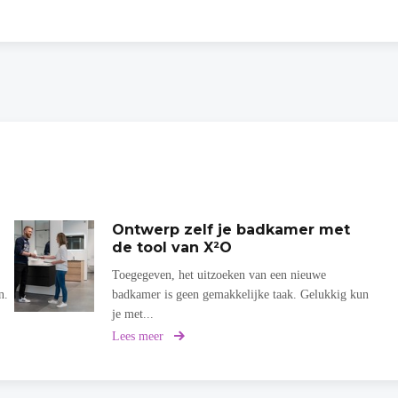
Ontwerp zelf je badkamer met
de tool van X²O
Toegegeven, het uitzoeken van een nieuwe
n.
badkamer is geen gemakkelijke taak. Gelukkig kun
je met...
Lees meer
over
Ontwerp
zelf
je