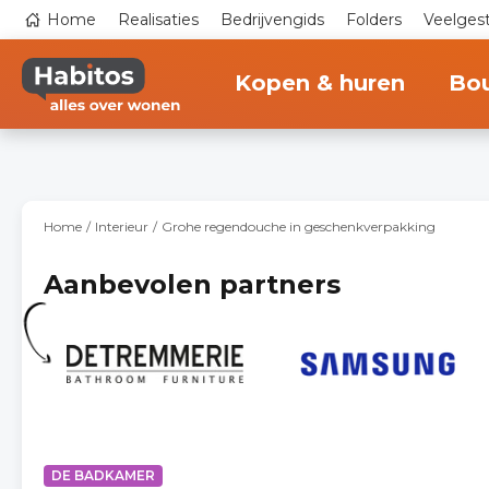
Overslaan
Top
Home
Realisaties
Bedrijvengids
Folders
Veelges
en
navigation
naar
Main
de
navigation
inhoud
Kopen & huren
Bo
gaan
Home
Interieur
Grohe regendouche in geschenkverpakking
Aanbevolen partners
DE BADKAMER