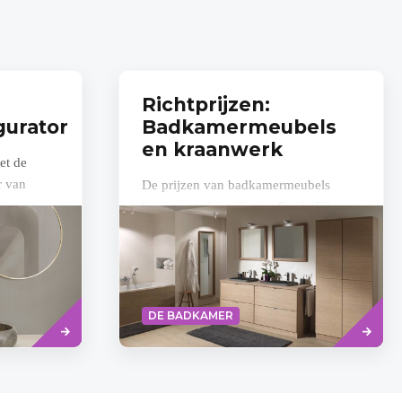
Richtprijzen:
urator
Badkamermeubels
en kraanwerk
et de
r van
De prijzen van badkamermeubels
 een
kunnen sterk variëren, afhankelijk van
 heb je al
de grootte, het materiaal, de kwaliteit
en het merk.
Read
Read
DE BADKAMER
more
more