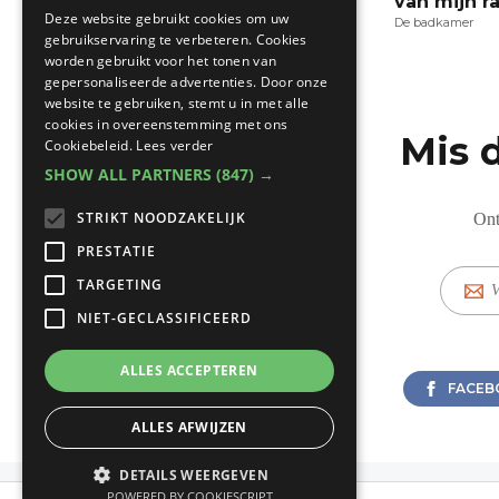
Bathroomconfigurator
van mijn r
FRENCH
Deze website gebruikt cookies om uw
De badkamer
De badkamer
gebruikservaring te verbeteren. Cookies
worden gebruikt voor het tonen van
gepersonaliseerde advertenties. Door onze
website te gebruiken, stemt u in met alle
cookies in overeenstemming met ons
Mis 
Cookiebeleid.
Lees verder
SHOW ALL PARTNERS
(847) →
STRIKT NOODZAKELIJK
Ont
PRESTATIE
E-
TARGETING
mail
NIET-GECLASSIFICEERD
ALLES ACCEPTEREN
FACEB
ALLES AFWIJZEN
DETAILS WEERGEVEN
POWERED BY COOKIESCRIPT