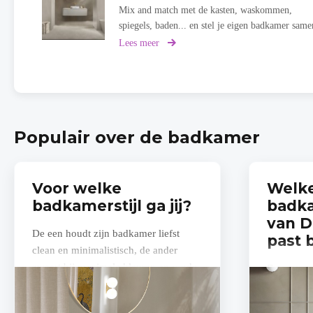
Mix and match met de kasten, waskommen,
spiegels, baden... en stel je eigen badkamer same
Lees meer
over
Bathroomconfigurator
Detremmerie
Populair over de badkamer
Voor welke
Welk
badkamerstijl ga jij?
badka
van 
De een houdt zijn badkamer liefst
past b
clean en minimalistisch, de ander
zweert bij maximale kleuren en ronde
Een gevoe
vormen of warme, botanische tinten.
badkamer 
Welke...
Detremmer