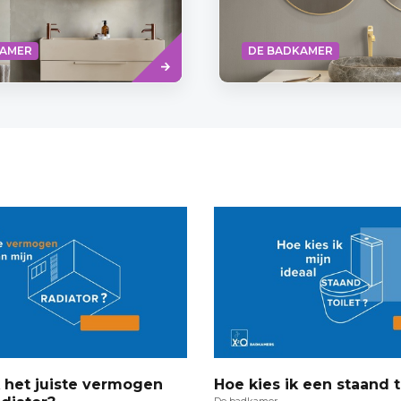
 badkamermeubels er van de
begonnen met...
Read
KAMER
DE BADKAMER
more
k het juiste vermogen
Hoe kies ik een staand t
De badkamer