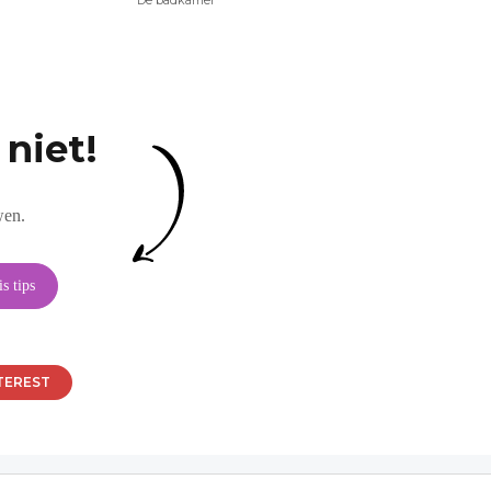
niet!
wen.
TEREST