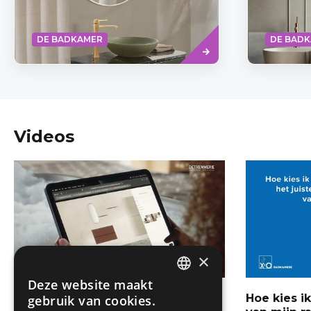
rollen de
band. Ze 
Read
DE BADKAMER
DE BAD
more
Videos
×
Deze website maakt
DUTCH
Detremmerie
Hoe kies i
gebruik van cookies.