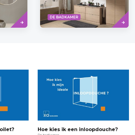
Read
Read
DE BADKAMER
more
more
oilet?
Hoe kies ik een inloopdouche?
De badkamer