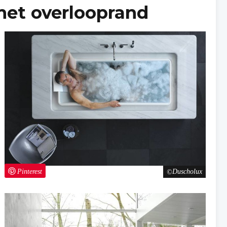
met overlooprand
Pinterest
Duscholux