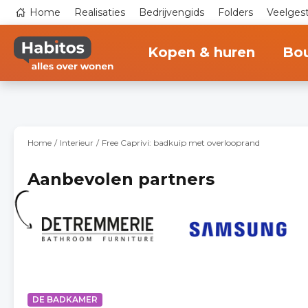
Overslaan
Top
Home
Realisaties
Bedrijvengids
Folders
Veelges
en
navigation
naar
Main
de
navigation
inhoud
Kopen & huren
Bo
gaan
Home
Interieur
Free Caprivi: badkuip met overlooprand
Aanbevolen partners
DE BADKAMER