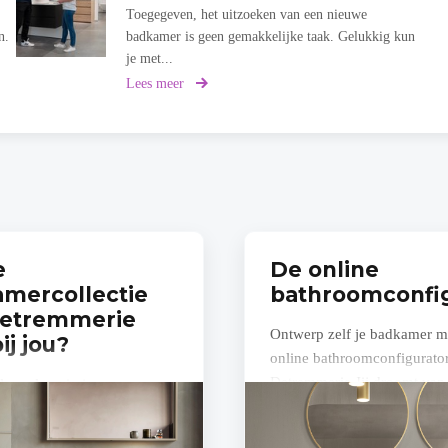
Toegegeven, het uitzoeken van een nieuwe
n.
badkamer is geen gemakkelijke taak. Gelukkig kun
je met...
Lees meer
over
Ontwerp
zelf
je
badkamer
met
de
tool
van
X²O
e
De online
mercollectie
bathroomconfig
Detremmerie
Ontwerp zelf je badkamer m
ij jou?
online bathroomconfigurato
Detremmerie Jij droomt van
l van luxe in jouw
nieuwe badkamer. Misschien
brengen, daar kent
helemaal voor ogen...
ie alles van. Sinds 1939