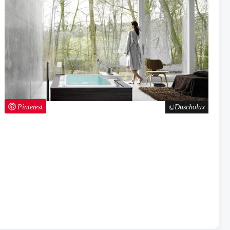
Pinterest
Duscholux