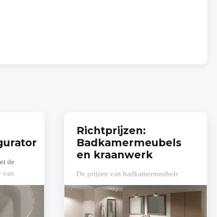
Richtprijzen:
urator
Badkamermeubels
en kraanwerk
et de
r van
De prijzen van badkamermeubels
 een
kunnen sterk variëren, afhankelijk van
 heb je al
de grootte, het materiaal, de kwaliteit
en het merk.