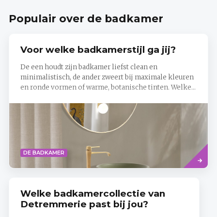
je
badkamer
Populair over de badkamer
met
de
tool
van
Voor welke badkamerstijl ga jij?
X²O
De een houdt zijn badkamer liefst clean en
minimalistisch, de ander zweert bij maximale kleuren
en ronde vormen of warme, botanische tinten. Welke...
Read
DE BADKAMER
more
Welke badkamercollectie van
Detremmerie past bij jou?