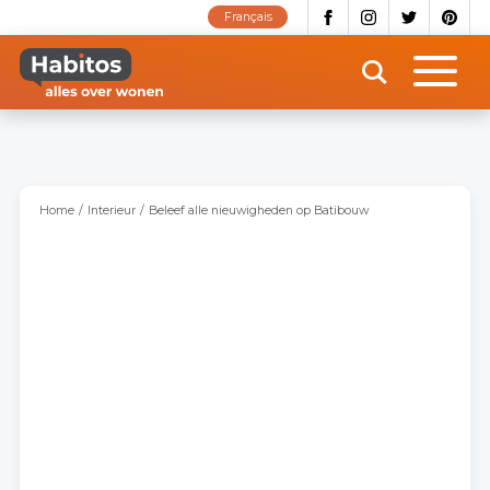
Overslaan
Français
en
naar
de
inhoud
gaan
Home
Interieur
Beleef alle nieuwigheden op Batibouw