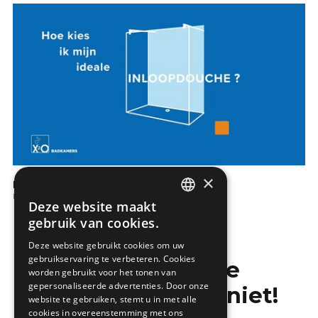
×
Hoe kies ik een inloopdouche?
De badkamer
Deze website maakt
DUTCH
gebruik van cookies.
FRENCH
Deze website gebruikt cookies om uw
gebruikservaring te verbeteren. Cookies
Mis de laatste
worden gebruikt voor het tonen van
gepersonaliseerde advertenties. Door onze
bouwnieuwtjes niet!
website te gebruiken, stemt u in met alle
cookies in overeenstemming met ons