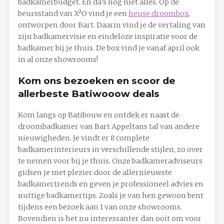
badkamerbudget. En da’s nog niet alles. Op de
beursstand van X²O vind je een
heuse droombox
,
ontworpen door Bart. Daarin vind je de vertaling van
zijn badkamervisie en eindeloze inspiratie voor de
badkamer bij je thuis. De box vind je vanaf april ook
in al onze showrooms!
Kom ons bezoeken en scoor de
allerbeste Batiwooow deals
Kom langs op Batibouw en ontdek er naast de
droombadkamer van Bart Appeltans tal van andere
nieuwigheden. Je vindt er 8 complete
badkamerinterieurs in verschillende stijlen, zo over
te nemen voor bij je thuis. Onze badkameradviseurs
gidsen je met plezier door de allernieuwste
badkamertrends en geven je professioneel advies en
nuttige badkamertips. Zoals je van hen gewoon bent
tijdens een bezoek aan 1 van onze showrooms.
Bovendien is het nu interessanter dan ooit om voor