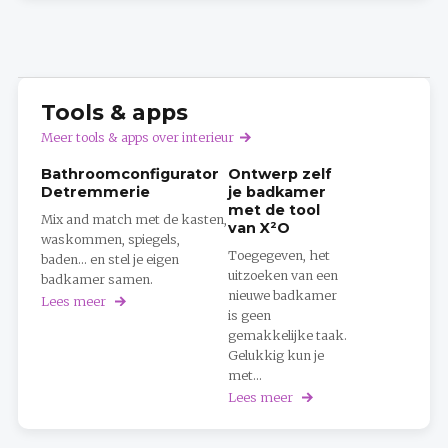
Tools & apps
Meer tools & apps over interieur
Bathroomconfigurator
Ontwerp zelf
Detremmerie
je badkamer
met de tool
Mix and match met de kasten,
van X²O
waskommen, spiegels,
Toegegeven, het
baden... en stel je eigen
uitzoeken van een
badkamer samen.
nieuwe badkamer
Lees meer
over
is geen
Bathroomconfigurator
gemakkelijke taak.
Detremmerie
Gelukkig kun je
met...
Lees meer
over
Ontwerp
zelf