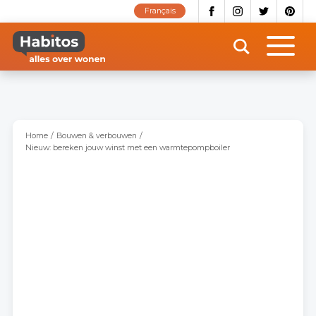
Overslaan
Français
en
naar
de
inhoud
gaan
Home
Bouwen & verbouwen
Nieuw: bereken jouw winst met een warmtepompboiler