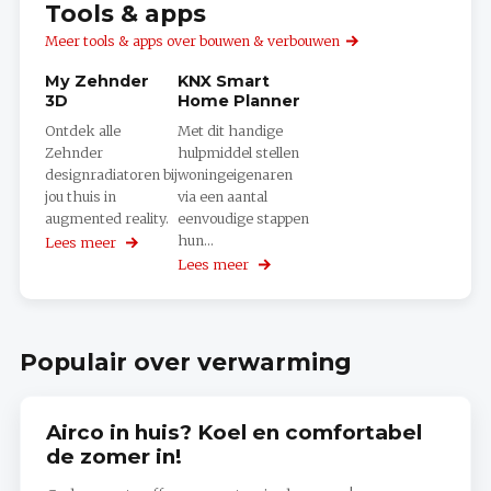
Tools & apps
Meer tools & apps over bouwen & verbouwen
My Zehnder
KNX Smart
3D
Home Planner
Ontdek alle
Met dit handige
Zehnder
hulpmiddel stellen
designradiatoren bij
woningeigenaren
jou thuis in
via een aantal
augmented reality.
eenvoudige stappen
hun...
Lees meer
over
My
Lees meer
over
Zehnder
KNX
3D
Smart
Home
Planner
Populair over verwarming
Airco in huis? Koel en comfortabel
de zomer in!