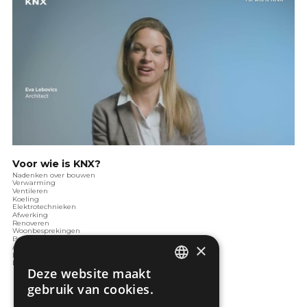
Voor wie is KNX?
Nadenken over bouwen
Verwarming
Ventileren
Koeling
Elektrotechnieken
Afwerking
Renoveren
Woonbesprekingen
Beveiliging
×
Architectuur
Domotica
Energie
Deze website maakt
DUTCH
gebruik van cookies.
FRENCH