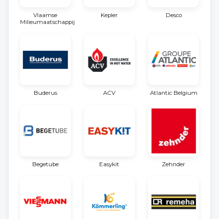
Vlaamse
Kepler
Desco
Milieumaatschappij
Buderus
ACV
Atlantic Belgium
Begetube
Easykit
Zehnder