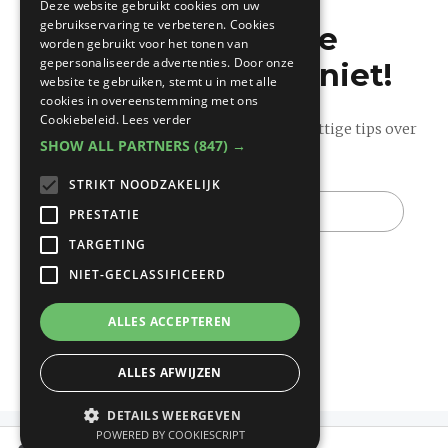
Deze website gebruikt cookies om uw
gebruikservaring te verbeteren. Cookies
Mis de laatste
worden gebruikt voor het tonen van
gepersonaliseerde advertenties. Door onze
bouwnieuwtjes niet!
website te gebruiken, stemt u in met alle
cookies in overeenstemming met ons
Cookiebeleid.
Lees verder
Ontvang onze wekelijkse updates vol nuttige tips over
SHOW ALL PARTNERS
(847) →
bouwen en verbouwen.
STRIKT NOODZAKELIJK
E-
mail
PRESTATIE
TARGETING
NIET-GECLASSIFICEERD
ALLES ACCEPTEREN
ALLES AFWIJZEN
DETAILS WEERGEVEN
POWERED BY COOKIESCRIPT