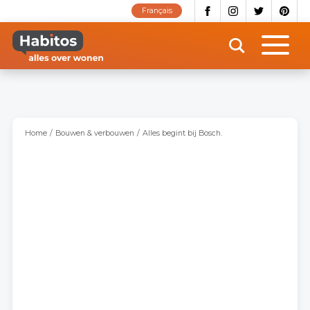
Overslaan
Français
en
naar
de
inhoud
gaan
Home
Bouwen & verbouwen
Alles begint bij Bosch.