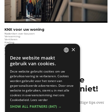
KNX voor uw woning
Nadenken over bouwen
Verwarming
Ventileren
Koeling
Elektrotechnieken
×
Renoveren
Verlichting
Audio en video
Deze website maakt
DUTCH
gebruik van cookies.
FRENCH
Deze website gebruikt cookies om uw
gebruikservaring te verbeteren. Cookies
Mis de laatste
worden gebruikt voor het tonen van
gepersonaliseerde advertenties. Door onze
bouwnieuwtjes niet!
website te gebruiken, stemt u in met alle
cookies in overeenstemming met ons
Cookiebeleid.
Lees verder
Ontvang onze wekelijkse updates vol nuttige tips over
SHOW ALL PARTNERS
(847) →
bouwen en verbouwen.