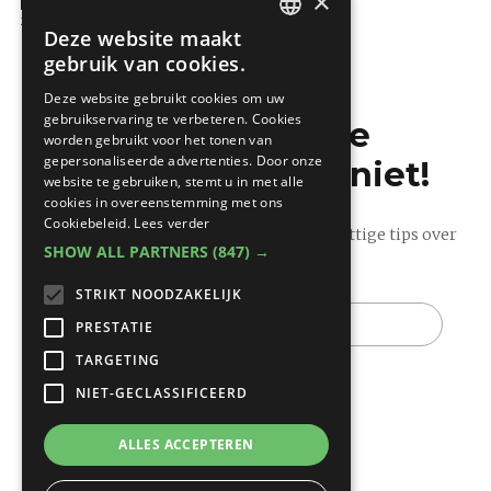
×
LPW Pools 2020
Zwembad
Deze website maakt
DUTCH
gebruik van cookies.
FRENCH
Deze website gebruikt cookies om uw
gebruikservaring te verbeteren. Cookies
Mis de laatste
worden gebruikt voor het tonen van
gepersonaliseerde advertenties. Door onze
bouwnieuwtjes niet!
website te gebruiken, stemt u in met alle
cookies in overeenstemming met ons
Cookiebeleid.
Lees verder
Ontvang onze wekelijkse updates vol nuttige tips over
SHOW ALL PARTNERS
(847) →
bouwen en verbouwen.
STRIKT NOODZAKELIJK
E-
mail
PRESTATIE
TARGETING
NIET-GECLASSIFICEERD
ALLES ACCEPTEREN