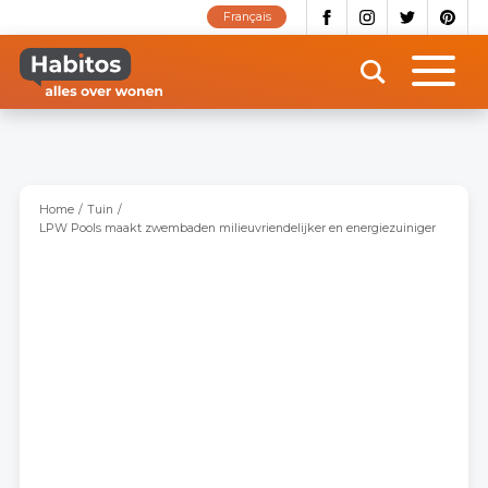
Overslaan
Français
en
naar
de
inhoud
gaan
Home
Tuin
LPW Pools maakt zwembaden milieuvriendelijker en energiezuiniger