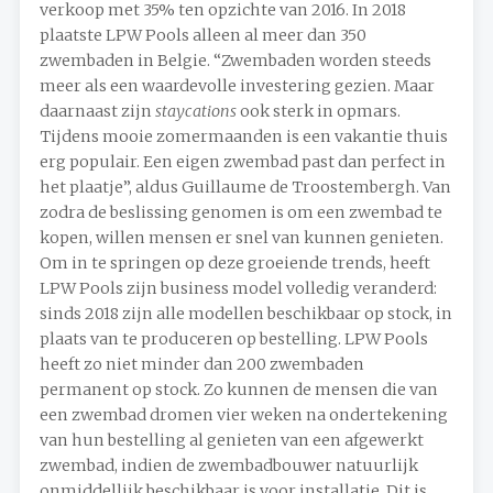
verkoop met 35% ten opzichte van 2016. In 2018
plaatste LPW Pools alleen al meer dan 350
zwembaden in Belgie. “Zwembaden worden steeds
meer als een waardevolle investering gezien. Maar
daarnaast zijn
staycations
ook sterk in opmars.
Tijdens mooie zomermaanden is een vakantie thuis
erg populair. Een eigen zwembad past dan perfect in
het plaatje”, aldus Guillaume de Troostembergh. Van
zodra de beslissing genomen is om een zwembad te
kopen, willen mensen er snel van kunnen genieten.
Om in te springen op deze groeiende trends, heeft
LPW Pools zijn business model volledig veranderd:
sinds 2018 zijn alle modellen beschikbaar op stock, in
plaats van te produceren op bestelling. LPW Pools
heeft zo niet minder dan 200 zwembaden
permanent op stock. Zo kunnen de mensen die van
een zwembad dromen vier weken na ondertekening
van hun bestelling al genieten van een afgewerkt
zwembad, indien de zwembadbouwer natuurlijk
onmiddellijk beschikbaar is voor installatie. Dit is