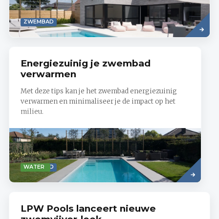
Lees
ZWEMBAD
meer
Energiezuinig je zwembad
verwarmen
Met deze tips kan je het zwembad energiezuinig
verwarmen en minimaliseer je de impact op het
milieu.
Read
ZWEMBAD
ENERGIE
MILIEU
WATER
more
LPW Pools lanceert nieuwe