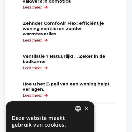
vakwerk in domotica
een
Lees meer
over
veilige
Kies
leefomgeving
een
KNX
Zehnder ComfoAir Flex: efficiënt je
Professional
woning ventileren zonder
voor
warmteverlies
vakwerk
Lees meer
over
in
efficiënt
domotica
je
woning
Ventilatie ? Natuurlijk! … Zeker in de
ventileren
badkamer
zonder
Lees meer
over
warmteverlies
Ventilatie ?
Natuurlijk!
…
Hoe u het E-peil van een woning helpt
Zeker
verlagen.
in
Lees meer
over
de
Hoe
badkamer
u
×
het
Zehnder: Waarom kiezen voor
E-
intelligente en vraaggestuurde
Deze website maakt
DUTCH
peil
ventilatie?
gebruik van cookies.
van
Lees meer
over
FRENCH
een