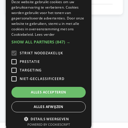
Waarom
Deze website gebruikt cookies om uw
woning
kiezen
gebruikservaring te verbeteren. Cookies
helpt
voor
worden gebruikt voor het tonen van
verlagen.
intelligente
gepersonaliseerde advertenties. Door onze
en
website te gebruiken, stemt u in met alle
vraaggestuurde
cookies in overeenstemming met ons
ventilatie?
Cookiebeleid.
Lees verder
SHOW ALL PARTNERS
(847) →
STRIKT NOODZAKELIJK
PRESTATIE
TARGETING
NIET-GECLASSIFICEERD
ALLES ACCEPTEREN
ALLES AFWIJZEN
DETAILS WEERGEVEN
POWERED BY COOKIESCRIPT