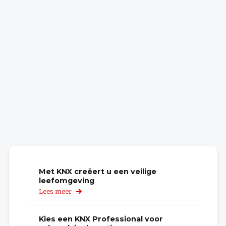
Met KNX creëert u een veilige
leefomgeving
Lees meer
over
Met
KNX
creëert
Kies een KNX Professional voor
u