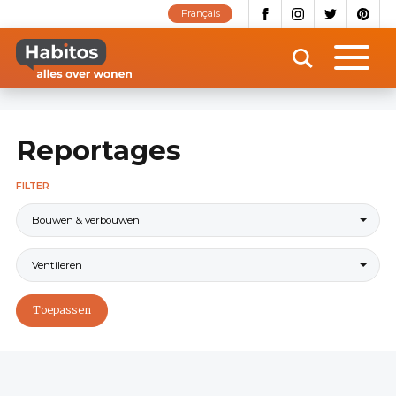
Overslaan
Français
en
naar
de
inhoud
gaan
Reportages
FILTER
Bouwen & verbouwen
Ventileren