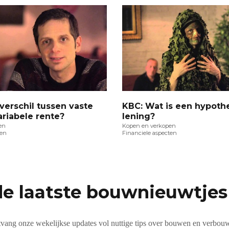
 verschil tussen vaste
KBC: Wat is een hypoth
ariabele rente?
lening?
en
Kopen en verkopen
ten
Financiele aspecten
de laatste bouwnieuwtjes 
vang onze wekelijkse updates vol nuttige tips over bouwen en verbou