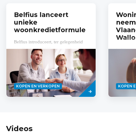
Belfius lanceert
Woni
unieke
neemt
woonkredietformule
Vlaan
Wallo
Belfius introduceert, ter gelegenheid
van Batibouw 2025, een unieke
In Vlaand
woonkredietformule op de Belgische
huizen en
markt. Deze nieuwe hypotheekformule
afgenomen 
combineert...
2023 verg
vorig jaar..
Read
KOPEN EN VERKOPEN
KOPEN 
more
Videos