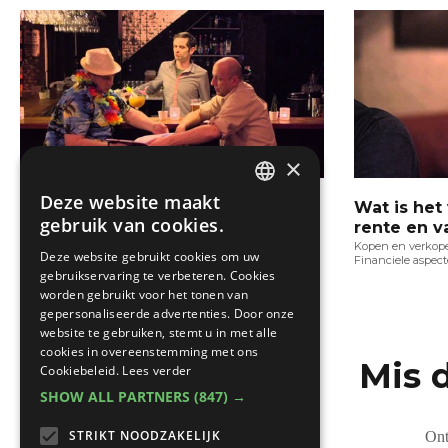
×
Deze website maakt
KBC: Wat is een renteherziening?
Wat is het
DUTCH
gebruik van cookies.
rente en v
Kopen en verkopen
Financiele aspecten
FRENCH
Kopen en verkop
Deze website gebruikt cookies om uw
Financiele aspec
gebruikservaring te verbeteren. Cookies
worden gebruikt voor het tonen van
gepersonaliseerde advertenties. Door onze
website te gebruiken, stemt u in met alle
cookies in overeenstemming met ons
Mis 
Cookiebeleid.
Lees verder
SHOW ALL PARTNERS
(847) →
STRIKT NOODZAKELIJK
Ont