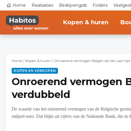
Overslaan
Top
Home
Realisaties
Bedrijvengids
Folders
Veelges
en
navigation
naar
Main
de
navigation
inhoud
Kopen & huren
Bo
gaan
Home
Kopen & huren
Onroerend vermogen Belgen op tien jaar tijd
KOPEN EN VERKOPEN
Onroerend vermogen Bel
verdubbeld
De waarde van het onroerend vermogen van de Belgische gezinnen
miljard euro. Dat blijkt uit cijfers van de Nationale Bank, die in 