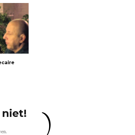
ecaire
niet!
wen.