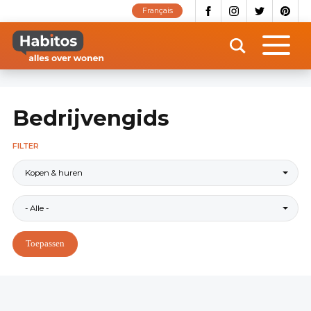
Overslaan
Français
en
naar
de
inhoud
gaan
Bedrijvengids
FILTER
Kopen & huren
- Alle -