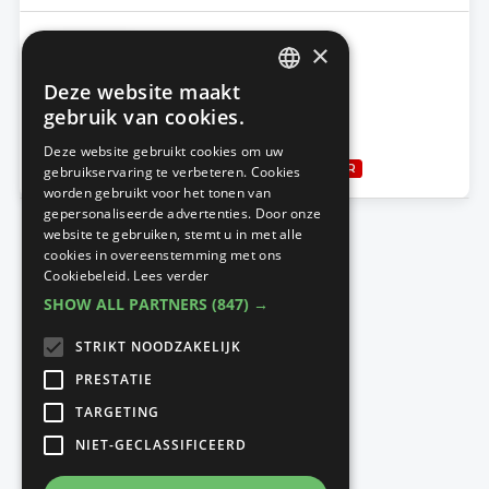
×
Huysman Bouw
Deze website maakt
DUTCH
gebruik van cookies.
FRENCH
Sleutel-op-de-deur nieuwbouwwoningen
Deze website gebruikt cookies om uw
KOPEN EN VERKOPEN
SLEUTEL-OP-DE-DEUR
gebruikservaring te verbeteren. Cookies
worden gebruikt voor het tonen van
gepersonaliseerde advertenties. Door onze
website te gebruiken, stemt u in met alle
cookies in overeenstemming met ons
Cookiebeleid.
Lees verder
SHOW ALL PARTNERS
(847) →
STRIKT NOODZAKELIJK
PRESTATIE
TARGETING
NIET-GECLASSIFICEERD