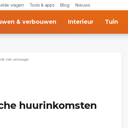
telde vragen
Tools & apps
Blog
Nieuws
uwen & verbouwen
Interieur
Tuin
rdt niet verhoogd
sche huurinkomsten