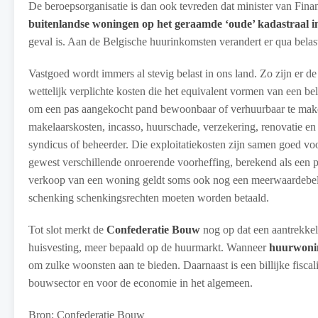
De beroepsorganisatie is dan ook tevreden dat minister van Fina
buitenlandse woningen op het geraamde ‘oude’ kadastraal i
geval is. Aan de Belgische huurinkomsten verandert er qua belast
Vastgoed wordt immers al stevig belast in ons land. Zo zijn er d
wettelijk verplichte kosten die het equivalent vormen van een b
om een pas aangekocht pand bewoonbaar of verhuurbaar te maken
makelaarskosten, incasso, huurschade, verzekering, renovatie e
syndicus of beheerder. Die exploitatiekosten zijn samen goed vo
gewest verschillende onroerende voorheffing, berekend als een 
verkoop van een woning geldt soms ook nog een meerwaardebelasti
schenking schenkingsrechten moeten worden betaald.
Tot slot merkt de
Confederatie Bouw
nog op dat een aantrekkeli
huisvesting, meer bepaald op de huurmarkt. Wanneer
huurwonin
om zulke woonsten aan te bieden. Daarnaast is een billijke fiscali
bouwsector en voor de economie in het algemeen.
Bron: Confederatie Bouw