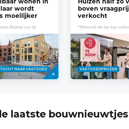
lbaar wonen in
Huizen half zo 
laar wordt
boven vraagprij
s moeilijker
verkocht
dsplan Ruimte van de
“Niemand die het kan ontke
Antwerpen duidt Vosselaar
hype op de vastgoedmarkt is
n stedelijke dorpskern. Dit
en zal niet meteen terugkere
 dat Vosselaar in de
zegt Filip Dewaele, gedeleg
e...
bestuurder...
Lees
KTOCHT NAAR VASTGOED
VASTGOEDPRIJZEN
meer
de laatste bouwnieuwtjes 