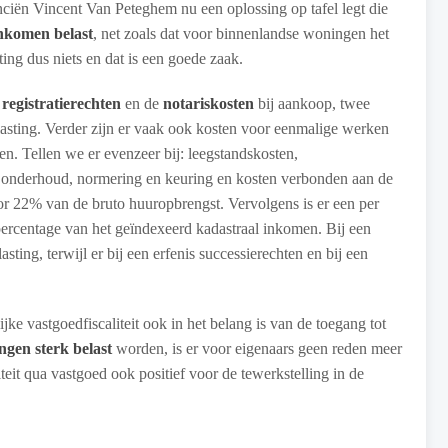
nciën Vincent Van Peteghem nu een oplossing op tafel legt die
nkomen belast
, net zoals dat voor binnenlandse woningen het
ing dus niets en dat is een goede zaak.
e
registratierechten
en de
notariskosten
bij aankoop, twee
elasting. Verder zijn er vaak ook kosten voor eenmalige werken
. Tellen we er evenzeer bij: leegstandskosten,
n onderhoud, normering en keuring en kosten verbonden aan de
or 22% van de bruto huuropbrengst. Vervolgens is er een per
percentage van het geïndexeerd kadastraal inkomen. Bij een
ng, terwijl er bij een erfenis successierechten en bij een
jke vastgoedfiscaliteit ook in het belang is van de toegang tot
gen sterk belast
worden, is er voor eigenaars geen reden meer
teit qua vastgoed ook positief voor de tewerkstelling in de