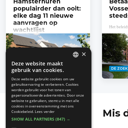
Hamsterhuren
Betaa
populairder dan ooit:
Vosse
elke dag 11 nieuwe
steed
aanvragen op
Het belei
wachtlijst
provincie 
aan als ee
Amper vijf jaar na de lancering zit
wil zeggen
Hamsterhuren® stevig in de lift in ons
×
toekomst d
land. Al 300 Belgische gezinnen huren
vandaag op die manier hun
Deze website maakt
DUTCH
Lees
toekomstige...
HUREN EN VERHUREN
DE ZOE
gebruik van cookies.
meer
FRENCH
Deze website gebruikt cookies om uw
gebruikservaring te verbeteren. Cookies
worden gebruikt voor het tonen van
gepersonaliseerde advertenties. Door onze
website te gebruiken, stemt u in met alle
cookies in overeenstemming met ons
Mis 
Cookiebeleid.
Lees verder
SHOW ALL PARTNERS
(847) →