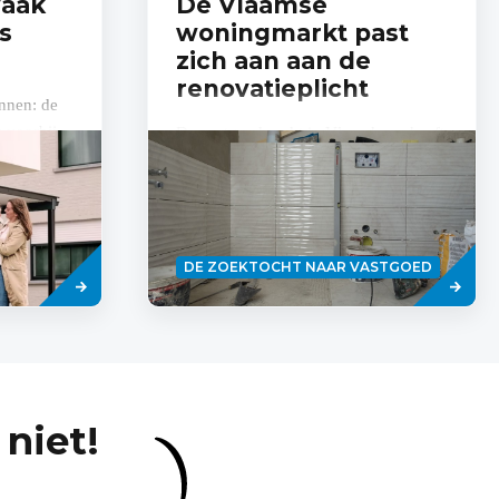
vaak
De Vlaamse
s
woningmarkt past
zich aan aan de
renovatieplicht
nnen: de
 voorbij
De vastgoedmarkt in Vlaanderen heeft
n.” Dat
een daling van 9,2% in het aantal
eerd
vastgoedtransacties gezien in de eerste
drie maanden van het jaar, volgens
de...
Lees
Lees
DE ZOEKTOCHT NAAR VASTGOED
meer
meer
niet!