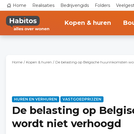
Overslaan
Top
Home
Realisaties
Bedrijvengids
Folders
Veelges
en
navigation
naar
Main
de
navigation
inhoud
Kopen & huren
Bo
gaan
Home
Kopen & huren
De belasting op Belgische huurinkomsten wo
HUREN EN VERHUREN
VASTGOEDPRIJZEN
De belasting op Belgi
wordt niet verhoogd