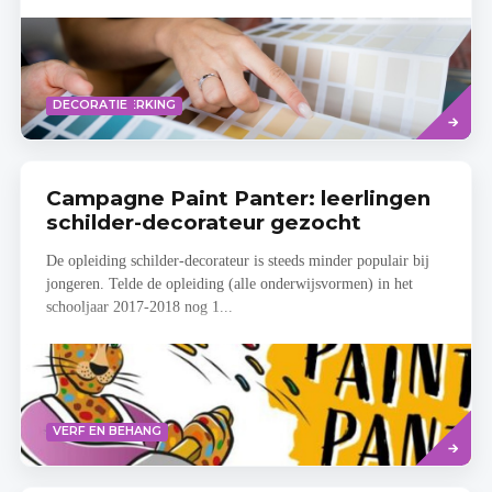
Read
VERF EN BEHANG
BINNENAFWERKING
DECORATIE
more
Campagne Paint Panter: leerlingen
schilder-decorateur gezocht
De opleiding schilder-decorateur is steeds minder populair bij
jongeren. Telde de opleiding (alle onderwijsvormen) in het
schooljaar 2017-2018 nog 1...
Lees
VERF EN BEHANG
meer