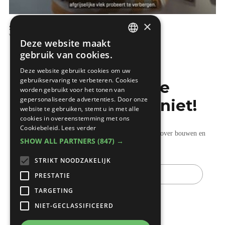
×
SoSimply - Verven
Verf en behang
Deze website maakt
DUTCH
gebruik van cookies.
FRENCH
Deze website gebruikt cookies om uw
gebruikservaring te verbeteren. Cookies
Mis de laatste
worden gebruikt voor het tonen van
gepersonaliseerde advertenties. Door onze
bouwnieuwtjes niet!
website te gebruiken, stemt u in met alle
cookies in overeenstemming met ons
Cookiebeleid.
Lees verder
Ontvang onze wekelijkse updates vol nuttige tips over bouwen en
SHOW ALL PARTNERS
(847) →
verbouwen.
STRIKT NOODZAKELIJK
E-
mail
PRESTATIE
TARGETING
NIET-GECLASSIFICEERD