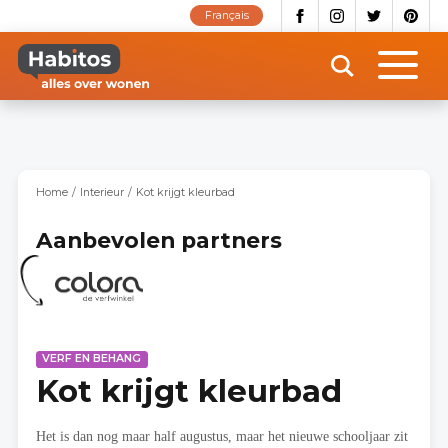
Overslaan
Français
en
naar
de
inhoud
gaan
Home
Interieur
Kot krijgt kleurbad
Aanbevolen partners
VERF EN BEHANG
Kot krijgt kleurbad
Het is dan nog maar half augustus, maar het nieuwe schooljaar zit