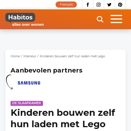
Overslaan
Français
en
naar
de
inhoud
gaan
Home
Interieur
Kinderen bouwen zelf hun laden met Lego
Aanbevolen partners
DE SLAAPKAMER
Kinderen bouwen zelf
hun laden met Lego