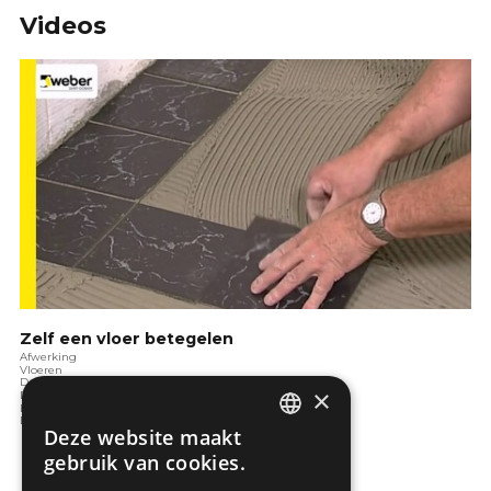
Videos
Zelf een vloer betegelen
Afwerking
Vloeren
De badkamer
×
De slaapkamer
De woonkamer
De keuken
Deze website maakt
DUTCH
gebruik van cookies.
FRENCH