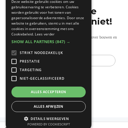
Deze website gebruikt cookies om uw
gebruikservaring te verbeteren. Cookies
Mis de laatste
worden gebruikt voor het tonen van
gepersonaliseerde advertenties. Door onze
bouwnieuwtjes niet!
website te gebruiken, stemt u in met alle
cookies in overeenstemming met ons
Cookiebeleid.
Lees verder
Ontvang onze wekelijkse updates vol nuttige tips over bouwen en
SHOW ALL PARTNERS
(847) →
verbouwen.
STRIKT NOODZAKELIJK
E-
mail
PRESTATIE
TARGETING
NIET-GECLASSIFICEERD
ALLES ACCEPTEREN
ALLES AFWIJZEN
DETAILS WEERGEVEN
POWERED BY COOKIESCRIPT