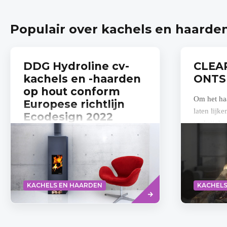
Populair over kachels en haarde
DDG Hydroline cv-
CLEAR
kachels en -haarden
ONTS
op hout conform
Om het haa
Europese richtlijn
laten lijk
Ecodesign 2022
verkrijgba
Door een sp
Ecodesign 2022 staat voor de deur.
Dat is de Europese richtlijn die strenge
uitstootnormen voorschrijft voor
kachels en haarden met hout als
Lees
brandstof...
KACHELS EN HAARDEN
KACHELS
meer