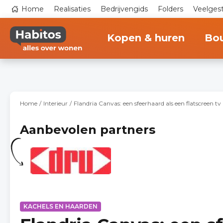
Overslaan
Top
Home
Realisaties
Bedrijvengids
Folders
Veelges
en
navigation
naar
Main
de
navigation
inhoud
Kopen & huren
Bo
gaan
Home
Interieur
Flandria Canvas: een sfeerhaard als een flatscreen tv
Aanbevolen partners
KACHELS EN HAARDEN