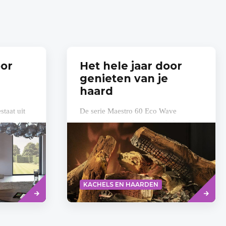
oor
Het hele jaar door
genieten van je
haard
taat uit
De serie Maestro 60 Eco Wave
ride
gashaarden zijn fascinerende haarden
rende en
met de unieke 'Summerlighting®'
appen.
functie. De LED's die in het
branderbed geïntegreerd...
Read
Lees
KACHELS EN HAARDEN
more
meer