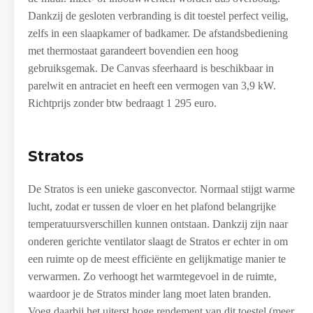
Dankzij de gesloten verbranding is dit toestel perfect veilig,
zelfs in een slaapkamer of badkamer. De afstandsbediening
met thermostaat garandeert bovendien een hoog
gebruiksgemak. De Canvas sfeerhaard is beschikbaar in
parelwit en antraciet en heeft een vermogen van 3,9 kW.
Richtprijs zonder btw bedraagt 1 295 euro.
Stratos
De Stratos is een unieke gasconvector. Normaal stijgt warme
lucht, zodat er tussen de vloer en het plafond belangrijke
temperatuursverschillen kunnen ontstaan. Dankzij zijn naar
onderen gerichte ventilator slaagt de Stratos er echter in om
een ruimte op de meest efficiënte en gelijkmatige manier te
verwarmen. Zo verhoogt het warmtegevoel in de ruimte,
waardoor je de Stratos minder lang moet laten branden.
Voeg daarbij het uiterst hoge rendement van dit toestel (meer