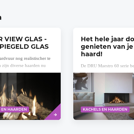
n
 VIEW GLAS -
Het hele jaar d
PIEGELD GLAS
genieten van je
haard!
rdvuur nog realistischer te
en zijn diverse haarden nu
De DRU Maestro 60 serie bes
ar met ontspiegeld glas.
drie innovatieve nieuwe hyb
eciale coating is dit glas...
haarden met unieke, fascine
energiebesparende eigensch
Ten eerste...
Lees
 EN HAARDEN
KACHELS EN HAARDEN
meer