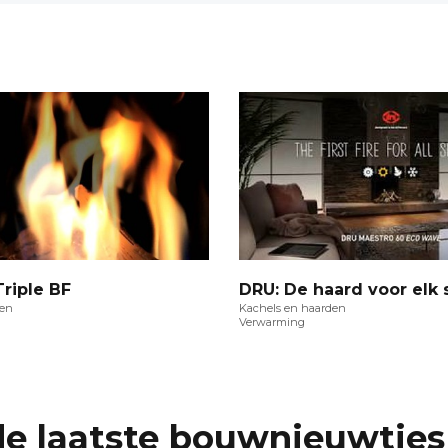
Triple BF
DRU: De haard voor elk 
den
Kachels en haarden
Verwarming
de laatste bouwnieuwtjes 