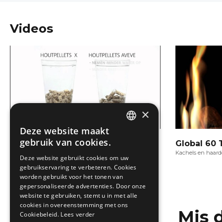
Videos
×
Deze website maakt
DUTCH
gebruik van cookies.
Watertest AVEVE houtpellets
Global 60 
FRENCH
Kachels en haarden
Kachels en haar
Deze website gebruikt cookies om uw
gebruikservaring te verbeteren. Cookies
worden gebruikt voor het tonen van
gepersonaliseerde advertenties. Door onze
website te gebruiken, stemt u in met alle
cookies in overeenstemming met ons
Mis 
Cookiebeleid.
Lees verder