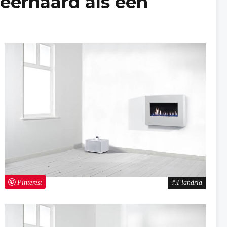
feerhaard als een
Pinterest
Flandria