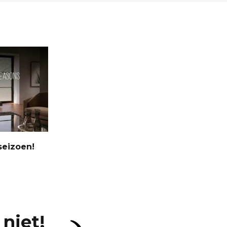
seizoen!
niet!