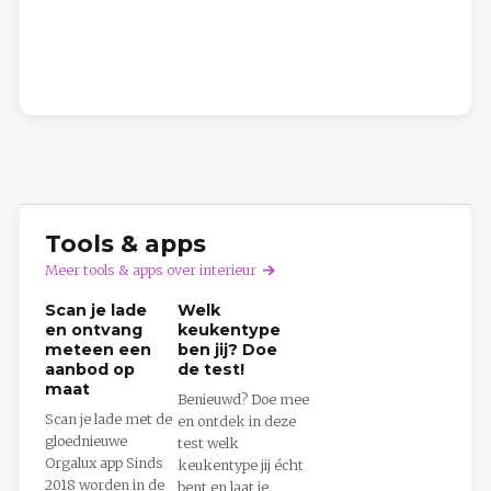
Tools & apps
Meer tools & apps over interieur
Scan je lade
Welk
en ontvang
keukentype
meteen een
ben jij? Doe
aanbod op
de test!
maat
Benieuwd? Doe mee
Scan je lade met de
en ontdek in deze
gloednieuwe
test welk
Orgalux app Sinds
keukentype jij écht
2018 worden in de
bent en laat je