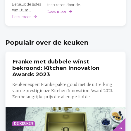
Benelux de lades
inspireren door de...
van Blum...
Lees meer
over
Welk
Lees meer
over
keukentype
Scan
ben
je
jij?
lade
Doe
en
Populair over de keuken
de
ontvang
test!
meteen
een
aanbod
Franke met dubbele winst
op
maat
bekroond: Kitchen Innovation
Awards 2023
Keukenexpert Franke pakte goud met de uitreiking
van de prestigieuze Kitchen Innovation Award 2023.
Een belangrijke prijs die al enige tijd de...
Lees
DE KEUKEN
meer