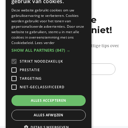
gebruik van cookies.
FRENCH
Deze website gebruikt cookies om uw
gebruikservaring te verbeteren. Cookies
Mis de laatste
worden gebruikt voor het tonen van
gepersonaliseerde advertenties. Door onze
bouwnieuwtjes niet!
website te gebruiken, stemt u in met alle
cookies in overeenstemming met ons
Cookiebeleid.
Lees verder
Ontvang onze wekelijkse updates vol nuttige tips over
SHOW ALL PARTNERS
(847) →
bouwen en verbouwen.
STRIKT NOODZAKELIJK
E-
mail
PRESTATIE
TARGETING
NIET-GECLASSIFICEERD
ALLES ACCEPTEREN
ALLES AFWIJZEN
DETAILS WEERGEVEN