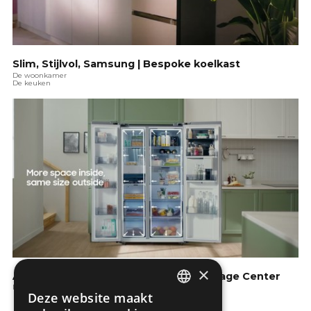
Slim, Stijlvol, Samsung | Bespoke koelkast
De woonkamer
De keuken
×
Amerikaanse koelkast RS8000 | Beverage Center
De keuken
Deze website maakt
DUTCH