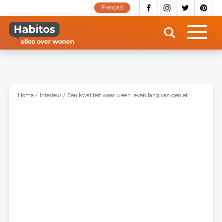
Overslaan
Français
en
naar
de
inhoud
gaan
Home
Interieur
Een kwaliteit waar u een leven lang van geniet