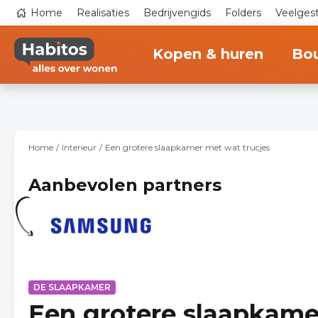
Overslaan
Top
Home
Realisaties
Bedrijvengids
Folders
Veelges
en
navigation
naar
Main
de
navigation
inhoud
Kopen & huren
Bo
gaan
Home
Interieur
Een grotere slaapkamer met wat trucjes
Aanbevolen partners
DE SLAAPKAMER
Een grotere slaapkame