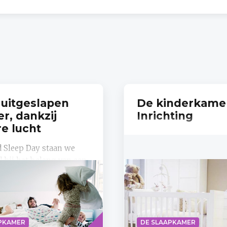
uitgeslapen
De kinderkame
r, dankzij
Inrichting
re lucht
 Sleep Day staan we
l bij het belang van een
chtrust. Na een korte
n je niet enkel
 maar heb je vaak ook...
Lees
PKAMER
DE SLAAPKAMER
meer