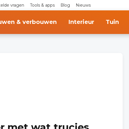
telde vragen
Tools & apps
Blog
Nieuws
uwen & verbouwen
Interieur
Tuin
r met wat trucjes