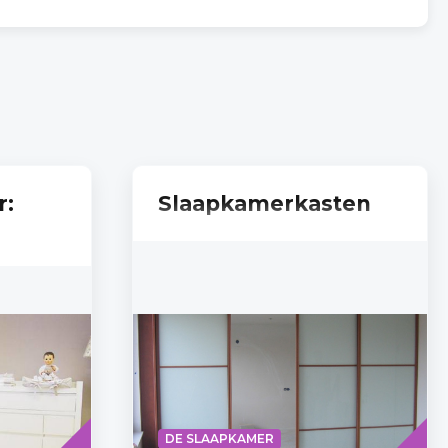
r:
Slaapkamerkasten
Read
Read
DE SLAAPKAMER
more
more