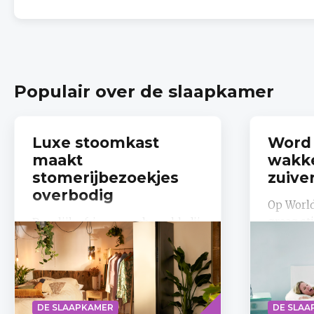
Populair over de slaapkamer
Luxe stoomkast
Word 
maakt
wakke
stomerijbezoekjes
zuive
overbodig
Op World
graag sti
Dagelijks frisse en schone kledij
goede na
met de Samsung Bespoke
nacht be
AirDresser
vermoeid,
Lees
DE SLAAPKAMER
DE SLAA
meer