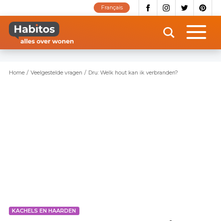
Overslaan
Français
en
naar
de
inhoud
gaan
Home
Veelgestelde vragen
Dru: Welk hout kan ik verbranden?
KACHELS EN HAARDEN