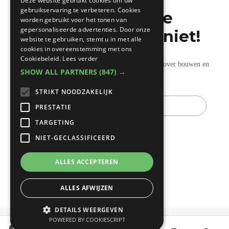
Deze website gebruikt cookies om uw
gebruikservaring te verbeteren. Cookies
Mis de laatste
worden gebruikt voor het tonen van
gepersonaliseerde advertenties. Door onze
bouwnieuwtjes niet!
website te gebruiken, stemt u in met alle
cookies in overeenstemming met ons
Cookiebeleid.
Lees verder
Ontvang onze wekelijkse updates vol nuttige tips over bouwen en
SHOW ALL PARTNERS
(847) →
verbouwen.
STRIKT NOODZAKELIJK
E-
mail
PRESTATIE
TARGETING
NIET-GECLASSIFICEERD
ALLES ACCEPTEREN
ALLES AFWIJZEN
DETAILS WEERGEVEN
POWERED BY COOKIESCRIPT