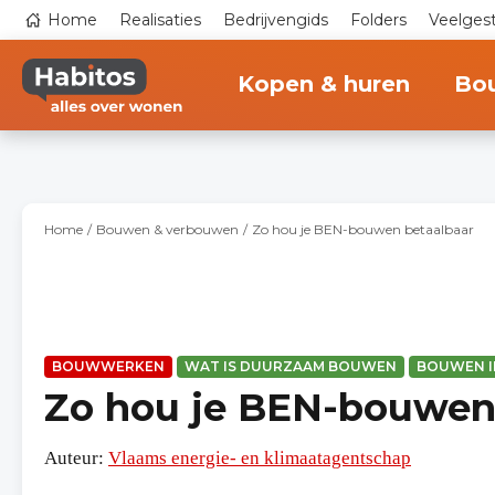
Overslaan
Top
Home
Realisaties
Bedrijvengids
Folders
Veelges
en
navigation
naar
Main
de
navigation
inhoud
Kopen & huren
Bo
gaan
Home
Bouwen & verbouwen
Zo hou je BEN-bouwen betaalbaar
BOUWWERKEN
WAT IS DUURZAAM BOUWEN
BOUWEN I
Zo hou je BEN-bouwen
Auteur:
Vlaams energie- en klimaatagentschap