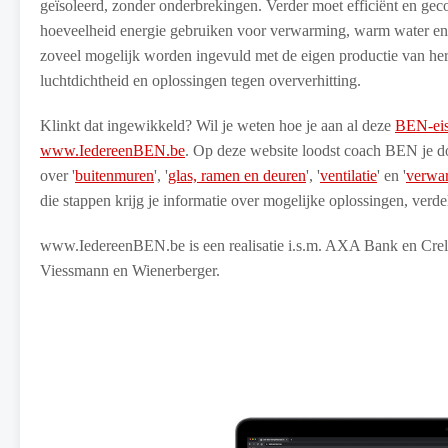
geïsoleerd, zonder onderbrekingen. Verder moet efficiënt en gec
hoeveelheid energie gebruiken voor verwarming, warm water en 
zoveel mogelijk worden ingevuld met de eigen productie van he
luchtdichtheid en oplossingen tegen oververhitting.
Klinkt dat ingewikkeld? Wil je weten hoe je aan al deze
BEN-ei
www.IedereenBEN.be
. Op deze website loodst coach BEN je do
over '
buitenmuren
', '
glas, ramen en deuren
', '
ventilatie
' en '
verwar
die stappen krijg je informatie over mogelijke oplossingen, verdele
www.IedereenBEN.be is een realisatie i.s.m. AXA Bank en Crel
Viessmann en Wienerberger.