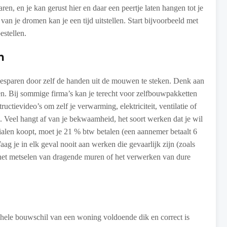
n, en je kan gerust hier en daar een peertje laten hangen tot je
n je dromen kan je een tijd uitstellen. Start bijvoorbeeld met
estellen.
n
 besparen door zelf de handen uit de mouwen te steken. Denk aan
ten. Bij sommige firma’s kan je terecht voor zelfbouwpakketten
uctievideo’s om zelf je verwarming, elektriciteit, ventilatie of
end. Veel hangt af van je bekwaamheid, het soort werken dat je wil
rialen koopt, moet je 21 % btw betalen (een aannemer betaalt 6
aag je in elk geval nooit aan werken die gevaarlijk zijn (zoals
 het metselen van dragende muren of het verwerken van dure
e hele bouwschil van een woning voldoende dik en correct is