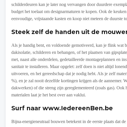
schilderdeuren kan je later nog vervangen door duurdere exemplare
budget het toelaat om designarmaturen te kopen. Ook de keuken va
eenvoudige, vrijstaande kasten en koop niet meteen de duurste to
Steek zelf de handen uit de mouwe
Als je handig bent, en voldoende gemotiveerd, kan je flink wat
dakisolatie, schilderen en behangen, of het plaatsen van gipspla
met, naast alle onderdelen, gedetailleerde montageplannen en instr
sanitair te installeren. Maar opgelet: zelf doen is niet altijd lon
uitvoeren, en het gereedschap dat je nodig hebt. Als je zelf mate
%), en je zal nooit dezelfde kortingen krijgen als de aannemer. W
dakwerken) of die streng zijn gereglementeerd (zoals gas). Ook
materialen laat je het best over aan vaklui.
Surf naar www.IedereenBen.be
Bijna-energieneutraal bouwen betekent in de eerste plaats dat d