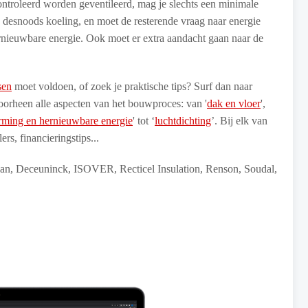
ontroleerd worden geventileerd, mag je slechts een minimale
desnoods koeling, en moet de resterende vraag naar energie
rnieuwbare energie. Ook moet er extra aandacht gaan naar de
sen
moet voldoen, of zoek je praktische tips? Surf dan naar
orheen alle aspecten van het bouwproces: van '
dak en vloer
',
ming en hernieuwbare energie
' tot ‘
luchtdichting
’. Bij elk van
rs, financieringstips...
an, Deceuninck, ISOVER, Recticel Insulation, Renson, Soudal,