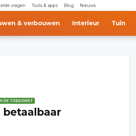
telde vragen
Tools & apps
Blog
Nieuws
uwen & verbouwen
Interieur
Tuin
N DE TOEKOMST
 betaalbaar