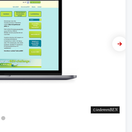
Next
iedereenBEN
Pi