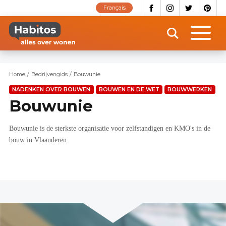
Overslaan
Français
en
naar
de
inhoud
gaan
Home
Bedrijvengids
Bouwunie
NADENKEN OVER BOUWEN
BOUWEN EN DE WET
BOUWWERKEN
Bouwunie
Bouwunie is de sterkste organisatie voor zelfstandigen en KMO's in de
bouw in Vlaanderen.