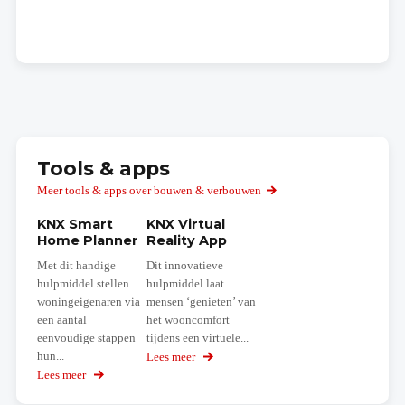
Tools & apps
Meer tools & apps over bouwen & verbouwen
KNX Smart
KNX Virtual
Home Planner
Reality App
Met dit handige
Dit innovatieve
hulpmiddel stellen
hulpmiddel laat
woningeigenaren via
mensen ‘genieten’ van
een aantal
het wooncomfort
eenvoudige stappen
tijdens een virtuele...
hun...
Lees meer
over
KNX
Lees meer
over
Virtual
KNX
Reality