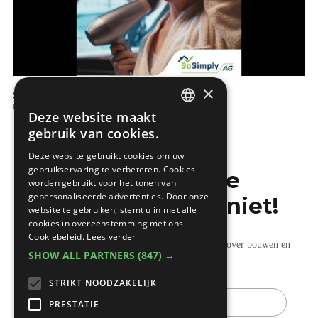
×
SoSimply - Elektriciteit
Elektrotechnieken
Deze website maakt
DUTCH
gebruik van cookies.
FRENCH
Deze website gebruikt cookies om uw
gebruikservaring te verbeteren. Cookies
Mis de laatste
worden gebruikt voor het tonen van
gepersonaliseerde advertenties. Door onze
bouwnieuwtjes niet!
website te gebruiken, stemt u in met alle
cookies in overeenstemming met ons
Cookiebeleid.
Lees verder
Ontvang onze wekelijkse updates vol nuttige tips over bouwen en
SHOW ALL PARTNERS
(847) →
verbouwen.
STRIKT NOODZAKELIJK
E-
mail
PRESTATIE