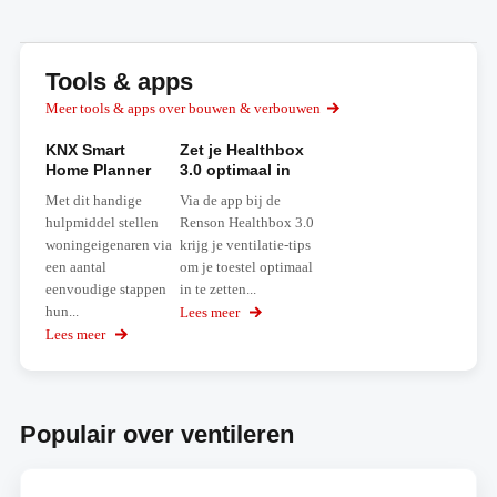
Tools & apps
Meer tools & apps over bouwen & verbouwen
KNX Smart
Zet je Healthbox
Home Planner
3.0 optimaal in
Met dit handige
Via de app bij de
hulpmiddel stellen
Renson Healthbox 3.0
woningeigenaren via
krijg je ventilatie-tips
een aantal
om je toestel optimaal
eenvoudige stappen
in te zetten...
hun...
Lees meer
over
Zet
Lees meer
over
je
KNX
Healthbox
Smart
3.0
Home
optimaal
Planner
in
Populair over ventileren