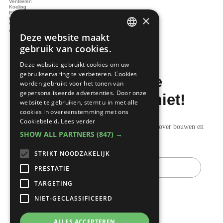
Ventileren
Koeling
Elektrotechnieken
×
Renoveren
Verlichting
Audio en video
Deze website maakt
DUTCH
gebruik van cookies.
FRENCH
Deze website gebruikt cookies om uw
gebruikservaring te verbeteren. Cookies
Mis de laatste
worden gebruikt voor het tonen van
gepersonaliseerde advertenties. Door onze
bouwnieuwtjes niet!
website te gebruiken, stemt u in met alle
cookies in overeenstemming met ons
Cookiebeleid.
Lees verder
Ontvang onze wekelijkse updates vol nuttige tips over bouwen en
SHOW ALL PARTNERS
(847) →
verbouwen.
STRIKT NOODZAKELIJK
E-
mail
PRESTATIE
TARGETING
NIET-GECLASSIFICEERD
ALLES ACCEPTEREN