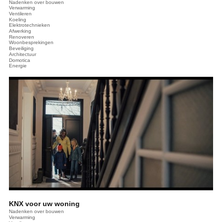
Nadenken over bouwen
Verwarming
Ventileren
Koeling
Elektrotechnieken
Afwerking
Renoveren
Woonbesprekingen
Beveiliging
Architectuur
Domotica
Energie
KNX voor uw woning
Nadenken over bouwen
Verwarming