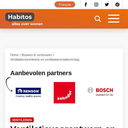
Overslaan
Français
en
naar
de
inhoud
gaan
Home
Bouwen & verbouwen
Ventilatievoorontwerp en ventilatieprestatieverslag
Aanbevolen partners
VENTILEREN