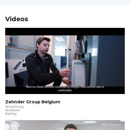
Videos
Zehnder Group Belgium
Verwarming
Ventileren
Koeling