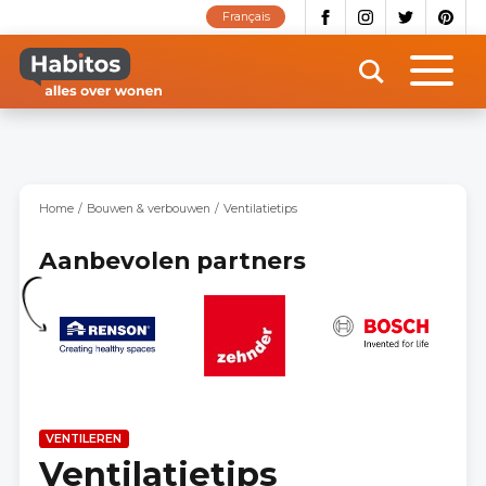
Overslaan
Français
en
naar
de
inhoud
gaan
Home
Bouwen & verbouwen
Ventilatietips
Aanbevolen partners
VENTILEREN
Ventilatietips