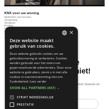
KNX voor uw woning
Nadenken over bouwen
Verwarming
Ventileren
Koeling
Elektrotechnieken
×
Renoveren
Verlichting
Audio en video
Deze website maakt
DUTCH
gebruik van cookies.
FRENCH
Deze website gebruikt cookies om uw
gebruikservaring te verbeteren. Cookies
Mis de laatste
worden gebruikt voor het tonen van
gepersonaliseerde advertenties. Door onze
bouwnieuwtjes niet!
website te gebruiken, stemt u in met alle
cookies in overeenstemming met ons
Cookiebeleid.
Lees verder
Ontvang onze wekelijkse updates vol nuttige tips over bouwen en
SHOW ALL PARTNERS
(847) →
verbouwen.
STRIKT NOODZAKELIJK
E-
mail
PRESTATIE