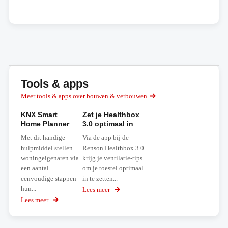
Tools & apps
Meer tools & apps over bouwen & verbouwen
KNX Smart
Zet je Healthbox
Home Planner
3.0 optimaal in
Met dit handige
Via de app bij de
hulpmiddel stellen
Renson Healthbox 3.0
woningeigenaren via
krijg je ventilatie-tips
een aantal
om je toestel optimaal
eenvoudige stappen
in te zetten...
hun...
Lees meer
over
Zet
Lees meer
over
je
KNX
Healthbox
Smart
3.0
Home