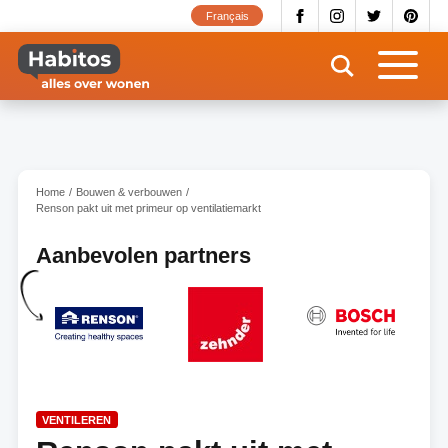
Overslaan
Français
en
naar
de
inhoud
gaan
Home
Bouwen & verbouwen
Renson pakt uit met primeur op ventilatiemarkt
Aanbevolen partners
VENTILEREN