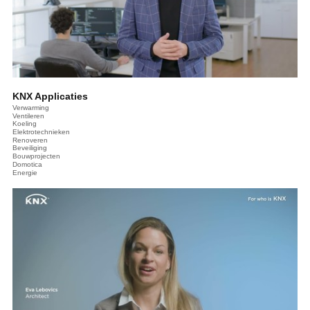
KNX Applicaties
Verwarming
Ventileren
Koeling
Elektrotechnieken
Renoveren
Beveiliging
Bouwprojecten
Domotica
Energie