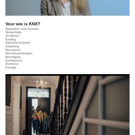
Voor wie is KNX?
Nadenken over bouwen
Verwarming
Ventileren
Koeling
Elektrotechnieken
Afwerking
Renoveren
Woonbesprekingen
Beveiliging
Architectuur
Domotica
Energie