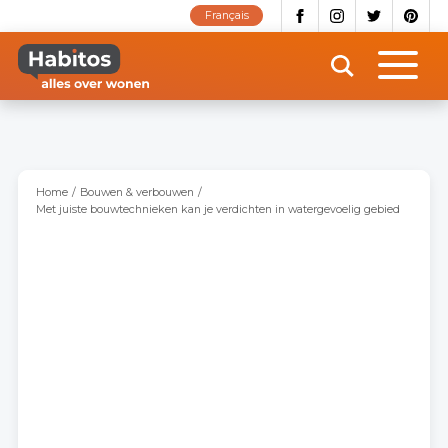
Overslaan
Français
en
naar
de
inhoud
gaan
Home
Bouwen & verbouwen
Met juiste bouwtechnieken kan je verdichten in watergevoelig gebied