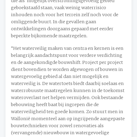
die als ‘mogelijk overstromingsgevoelig gebied’
geboekstaafd staan, vaak weinig waterrisico
inhouden noch voor het terrein zelf noch voor de
omliggende buurt. In die gevallen gaan
ontwikkelingen doorgaans gepaard met eerder
beperkte bijkomende maatregelen.
“Het waterveilig maken van centra en kernen is een
belangrijk aandachtspunt voor verdere verdichting
en de aangekondigde bouwshift. Project per project
dient bovendien te worden afgewogen of bouwen in
watergevoelig gebied al dan niet mogelijk en
waterveilig is. De watertoets biedt daarbij soelaas en
waterrobuuste maatregelen kunnen in de toekomst
wateroverlast net helpen vermijden. Ook bestaande
bebouwing heeft baat bij ingrepen die de
waterveiligheid ten goede komen. Zo stuurt men in
Wallonië momenteel aan op ingrijpende aangepaste
bouwtechnieken voor zowel renovaties als
(vervangende) nieuwbouw in watergevoelige