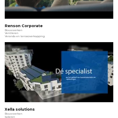
Renson Corporate
Bouwwerken
Ventileren
Veranda en terrasoverkapping
Xella solutions
Bouwwerken
Isoleren